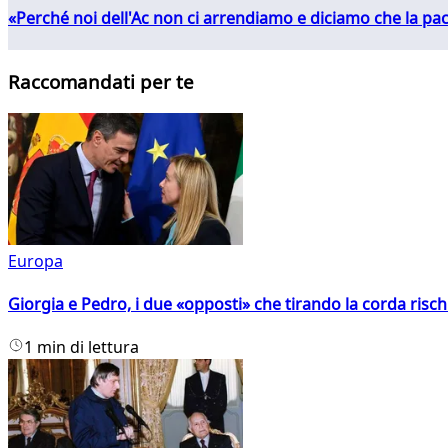
«Perché noi dell'Ac non ci arrendiamo e diciamo che la pac
Raccomandati per te
Europa
Giorgia e Pedro, i due «opposti» che tirando la corda risc
1 min di lettura