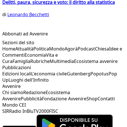
Delitti, paura, sicurezza e voto: il diritto alla statistica
di
Leonardo Becchetti
Abbonati ad Avvenire
Sezioni del sito
Home
Attualità
Politica
Mondo
Agorà
Podcast
Chiesa
Idee e
Commenti
Economia
Vita e
Cura
Famiglia
Rubriche
Multimedia
Ecosistema avvenire
Pubblicazioni
Edizioni locali
L'economia civile
Gutenberg
Popotus
Pop
Up
Luoghi dell'Infinito
Avvenire
Chi siamo
Redazione
Ecosistema
Avvenire
Pubblicità
Fondazione Avvenire
Shop
Contatti
Mondo CEI
SIR
Radio InBlu
TV2000
FISC