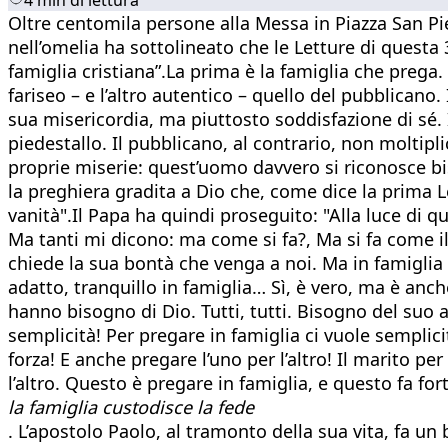
Oltre centomila persone alla Messa in Piazza San Pi
nell’omelia ha sottolineato che le Letture di quest
famiglia cristiana”.La prima è la famiglia che prega
fariseo – e l’altro autentico – quello del pubblicano
sua misericordia, ma piuttosto soddisfazione di sé. Il
piedestallo. Il pubblicano, al contrario, non moltipl
proprie miserie: quest’uomo davvero si riconosce bi
la preghiera gradita a Dio che, come dice la prima Le
vanità".Il Papa ha quindi proseguito: "Alla luce di q
Ma tanti mi dicono: ma come si fa?, Ma si fa come i
chiede la sua bontà che venga a noi. Ma in famigli
adatto, tranquillo in famiglia… Sì, è vero, ma è anc
hanno bisogno di Dio. Tutti, tutti. Bisogno del suo a
semplicità! Per pregare in famiglia ci vuole semplici
forza! E anche pregare l’uno per l’altro! Il marito per
l’altro. Questo è pregare in famiglia, e questo fa fo
la famiglia custodisce la fede
. L’apostolo Paolo, al tramonto della sua vita, fa u