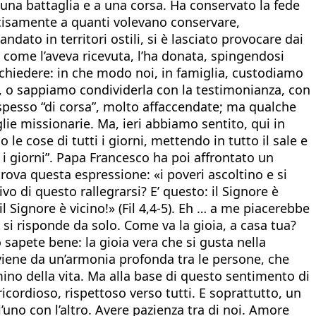
 una battaglia e a una corsa. Ha conservato la fede
decisamente a quanti volevano conservare,
dato in territori ostili, si è lasciato provocare dai
 come l’aveva ricevuta, l’ha donata, spingendosi
o chiedere: in che modo noi, in famiglia, custodiamo
a, o sappiamo condividerla con la testimonianza, con
o spesso “di corsa”, molto affaccendate; ma qualche
lie missionarie. Ma, ieri abbiamo sentito, qui in
le cose di tutti i giorni, mettendo in tutto il sale e
tti i giorni”. Papa Francesco ha poi affrontato un
trova questa espressione: «i poveri ascoltino e si
vo di questo rallegrarsi? E’ questo: il Signore è
il Signore è vicino!» (Fil 4,4-5). Eh … a me piacerebbe
si risponde da solo. Come va la gioia, a casa tua?
o sapete bene: la gioia vera che si gusta nella
 viene da un’armonia profonda tra le persone, che
mino della vita. Ma alla base di questo sentimento di
ricordioso, rispettoso verso tutti. E soprattutto, un
’uno con l’altro. Avere pazienza tra di noi. Amore