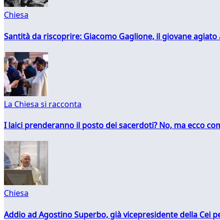
Chiesa
Santità da riscoprire: Giacomo Gaglione, il giovane agiato
La Chiesa si racconta
I laici prenderanno il posto dei sacerdoti? No, ma ecco co
Chiesa
Addio ad Agostino Superbo, già vicepresidente della Cei pe