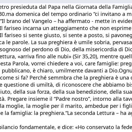
etro presieduta dal Papa nella Giornata della Famigli
a 30.ma domenica del tempo ordinario “ci invitano a m
. “Il brano del Vangelo – ha affermato - mette in evid
. Il fariseo incarna un atteggiamento che non esprime i
 fariseo si sente giusto, si sente a posto, si pavoneggi
ica le parole. La sua preghiera è umile sobria, pervas
sognoso del perdono di Dio, della misericordia di Dio
ttura, «arriva fino alle nubi» (Sir 35,20), mentre quel
uesta Parola, vorrei chiedere a voi, care famiglie: pre
l pubblicano, è chiaro, umilmente davanti a Dio.Ognu
a come si fa? Perché semmbra che la preghiera è una
he questione di umiltà, di riconoscere che abbiamo bi
iuto, della sua forza, della sua benedizione, della su
tà. Pregare insieme il “Padre nostro”, intorno alla tav
 la moglie, la moglie per il marito, ambedue per i figli,
rte la famiglia: la preghiera.“La seconda Lettura – ha 
n bilancio fondamentale, e dice: «Ho conservato la fe