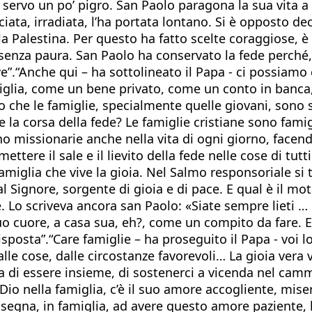
 servo un po’ pigro. San Paolo paragona la sua vita a
ciata, irradiata, l’ha portata lontano. Si è opposto 
 Palestina. Per questo ha fatto scelte coraggiose, è an
 senza paura. San Paolo ha conservato la fede perché,
ive”.“Anche qui – ha sottolineato il Papa - ci possiam
miglia, come un bene privato, come un conto in banc
iamo che le famiglie, specialmente quelle giovani, son
 la corsa della fede? Le famiglie cristiane sono famig
o missionarie anche nella vita di ogni giorno, facendo 
 mettere il sale e il lievito della fede nelle cose di tu
famiglia che vive la gioia. Nel Salmo responsoriale si 
 Signore, sorgente di gioia e di pace. E qual è il moti
le. Lo scriveva ancora san Paolo: «Siate sempre lieti … 
 cuore, a casa sua, eh?, come un compito da fare. E 
isposta”.“Care famiglie – ha proseguito il Papa - voi l
alle cose, dalle circostanze favorevoli… La gioia vera
zza di essere insieme, di sostenerci a vicenda nel cam
 Dio nella famiglia, c’è il suo amore accogliente, mise
nsegna, in famiglia, ad avere questo amore paziente, l