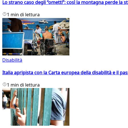
Lo strano caso degli “ometti”: così la montagna perde la s
1 min di lettura
Disabilità
Italia apripista con la Carta europea della disabilità e il pa
1 min di lettura