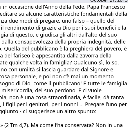
a in occasione dell’Anno della Fede. Papa Francesco
editare su alcune caratteristiche fondamentali della
enza due modi di pregare, uno falso – quello del
l rendimento di grazie a Dio per i suoi benefici e la
a di questo, e giudica gli altri dall’alto del suo
a dalla consapevolezza della propria indegnità, delle
. Quella del pubblicano è la preghiera del povero, è
la del fariseo è appesantita dalla zavorra della
gate qualche volta in famiglia? Qualcuno sì, lo so.
no con umiltà si lascia guardare dal Signore e
 cosa personale, e poi non c’è mai un momento
sogno di Dio, come il pubblicano! E tutte le famiglia
a misericordia, del suo perdono. E ci vuole
ola, non è una cosa straordinaria, è facile, dà tanta
 i figli per i genitori, per i nonni … Pregare l’uno per
aggiunto - ci suggerisce un altro spunto:
de» (2 Tm 4,7). Ma come l’ha conservata? Non in una