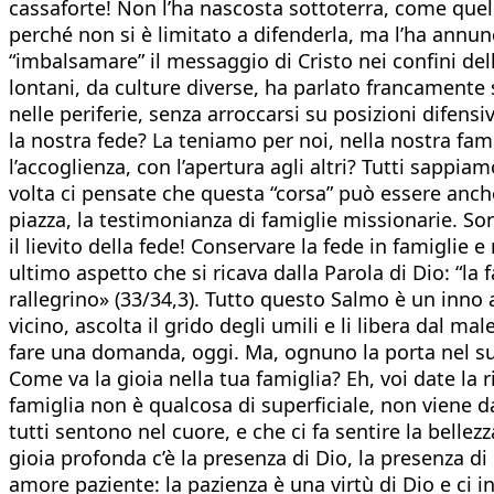
cassaforte! Non l’ha nascosta sottoterra, come quel
perché non si è limitato a difenderla, ma l’ha annun
“imbalsamare” il messaggio di Cristo nei confini della
lontani, da culture diverse, ha parlato francamente
nelle periferie, senza arroccarsi su posizioni difens
la nostra fede? La teniamo per noi, nella nostra fa
l’accoglienza, con l’apertura agli altri? Tutti sapp
volta ci pensate che questa “corsa” può essere anche
piazza, la testimonianza di famiglie missionarie. Son
il lievito della fede! Conservare la fede in famiglie e
ultimo aspetto che si ricava dalla Parola di Dio: “la 
rallegrino» (33/34,3). Tutto questo Salmo è un inno al
vicino, ascolta il grido degli umili e li libera dal ma
fare una domanda, oggi. Ma, ognuno la porta nel suo
Come va la gioia nella tua famiglia? Eh, voi date la r
famiglia non è qualcosa di superficiale, non viene d
tutti sentono nel cuore, e che ci fa sentire la belle
gioia profonda c’è la presenza di Dio, la presenza di
amore paziente: la pazienza è una virtù di Dio e ci i