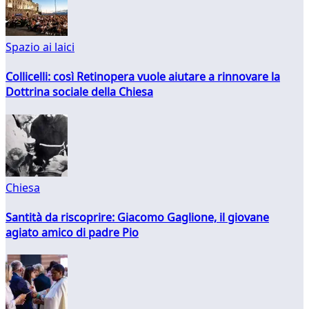
Spazio ai laici
Collicelli: così Retinopera vuole aiutare a rinnovare la
Dottrina sociale della Chiesa
Chiesa
Santità da riscoprire: Giacomo Gaglione, il giovane
agiato amico di padre Pio