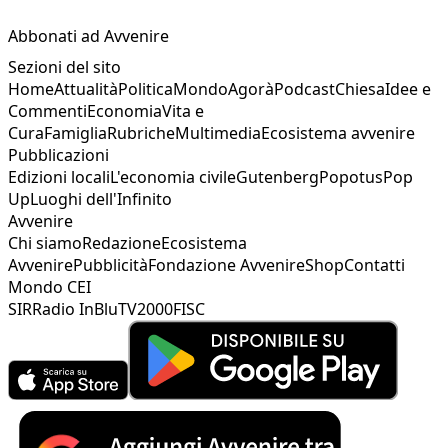
Abbonati ad Avvenire
Sezioni del sito
Home
Attualità
Politica
Mondo
Agorà
Podcast
Chiesa
Idee e
Commenti
Economia
Vita e
Cura
Famiglia
Rubriche
Multimedia
Ecosistema avvenire
Pubblicazioni
Edizioni locali
L'economia civile
Gutenberg
Popotus
Pop
Up
Luoghi dell'Infinito
Avvenire
Chi siamo
Redazione
Ecosistema
Avvenire
Pubblicità
Fondazione Avvenire
Shop
Contatti
Mondo CEI
SIR
Radio InBlu
TV2000
FISC