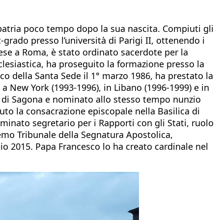
patria poco tempo dopo la sua nascita. Compiuti gli
t-grado presso l’università di Parigi II, ottenendo i
ncese a Roma, è stato ordinato sacerdote per la
cclesiastica, ha proseguito la formazione presso la
co della Santa Sede il 1° marzo 1986, ha prestato la
e a New York (1993-1996), in Libano (1996-1999) e in
are di Sagona e nominato allo stesso tempo nunzio
vuto la consacrazione episcopale nella Basilica di
inato segretario per i Rapporti con gli Stati, ruolo
emo Tribunale della Segnatura Apostolica,
naio 2015. Papa Francesco lo ha creato cardinale nel