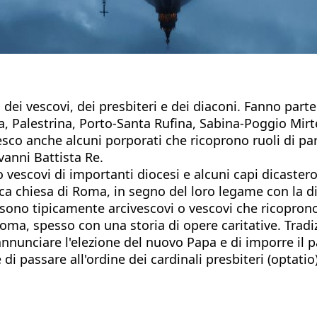
 dei vescovi, dei presbiteri e dei diaconi. Fanno parte d
, Palestrina, Porto-Santa Rufina, Sabina-Poggio Mirteto
sco anche alcuni porporati che ricoprono ruoli di part
vanni Battista Re.
 vescovi di importanti diocesi e alcuni capi dicaster
ica chiesa di Roma, in segno del loro legame con la d
 sono tipicamente arcivescovi o vescovi che ricoprono
ma, spesso con una storia di opere caritative. Tradiz
unciare l'elezione del nuovo Papa e di imporre il pall
i passare all'ordine dei cardinali presbiteri (optatio)