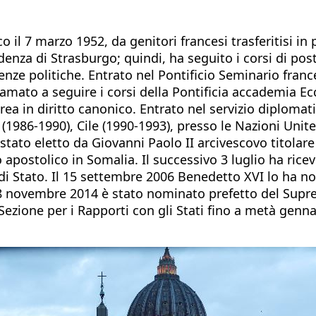
l 7 marzo 1952, da genitori francesi trasferitisi in 
rudenza di Strasburgo; quindi, ha seguito i corsi di pos
cienze politiche. Entrato nel Pontificio Seminario fra
hiamato a seguire i corsi della Pontificia accademia E
ea in diritto canonico. Entrato nel servizio diplomati
 (1986-1990), Cile (1990-1993), presso le Nazioni Unit
è stato eletto da Giovanni Paolo II arcivescovo titol
 apostolico in Somalia. Il successivo 3 luglio ha rice
i Stato. Il 15 settembre 2006 Benedetto XVI lo ha nom
8 novembre 2014 è stato nominato prefetto del Supr
a Sezione per i Rapporti con gli Stati fino a metà gen