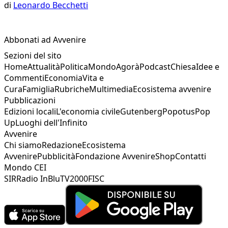
di
Leonardo Becchetti
Abbonati ad Avvenire
Sezioni del sito
Home
Attualità
Politica
Mondo
Agorà
Podcast
Chiesa
Idee e
Commenti
Economia
Vita e
Cura
Famiglia
Rubriche
Multimedia
Ecosistema avvenire
Pubblicazioni
Edizioni locali
L'economia civile
Gutenberg
Popotus
Pop
Up
Luoghi dell'Infinito
Avvenire
Chi siamo
Redazione
Ecosistema
Avvenire
Pubblicità
Fondazione Avvenire
Shop
Contatti
Mondo CEI
SIR
Radio InBlu
TV2000
FISC