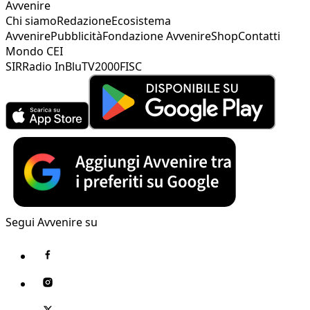
Avvenire
Chi siamo
Redazione
Ecosistema
Avvenire
Pubblicità
Fondazione Avvenire
Shop
Contatti
Mondo CEI
SIR
Radio InBlu
TV2000
FISC
Segui Avvenire su