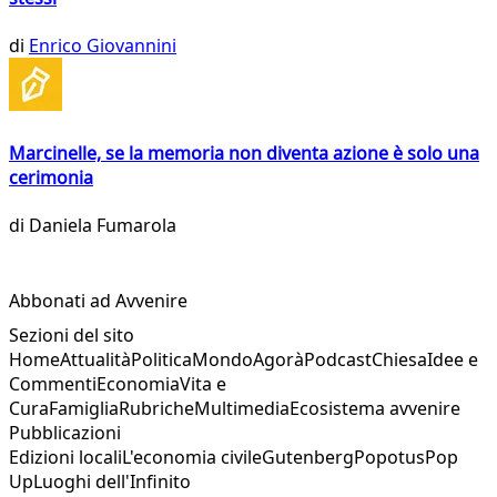
di
Enrico Giovannini
Marcinelle, se la memoria non diventa azione è solo una
cerimonia
di
Daniela Fumarola
Abbonati ad Avvenire
Sezioni del sito
Home
Attualità
Politica
Mondo
Agorà
Podcast
Chiesa
Idee e
Commenti
Economia
Vita e
Cura
Famiglia
Rubriche
Multimedia
Ecosistema avvenire
Pubblicazioni
Edizioni locali
L'economia civile
Gutenberg
Popotus
Pop
Up
Luoghi dell'Infinito