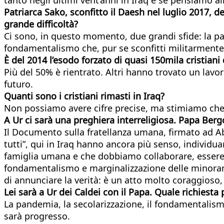
Patriarca Sako, sconfitto il Daesh nel luglio 2017, dei
grande difficoltà?
Ci sono, in questo momento, due grandi sfide: la pand
fondamentalismo che, pur se sconfitti militarmente
È del 2014 l’esodo forzato di quasi 150mila cristiani
Più del 50% è rientrato. Altri hanno trovato un lavor
futuro.
Quanti sono i cristiani rimasti in Iraq
?
Non possiamo avere cifre precise, ma stimiamo che 
A Ur ci sarà una preghiera interreligiosa. Papa Bergog
Il Documento sulla fratellanza umana, firmato ad Ab
tutti”, qui in Iraq hanno ancora più senso, individua
famiglia umana e che dobbiamo collaborare, essere sol
fondamentalismo e marginalizzazione delle minoranze
di annunciare la verità: è un atto molto coraggioso
Lei sarà a Ur dei Caldei con il Papa. Quale richiest
La pandemia, la secolarizzazione, il fondamentalismo
sarà progresso.