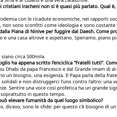
 cristiani iracheni non si è quasi più parlato. Qual è, 
emia con le ricadute economiche, nei rapporti sociali 
, non sono sconfitti come ideologia e sono costante
 dalla Piana di Ninive per fuggire dal Daesh. Come pro
o e una casa altrove e aspettano. Speriamo, piano piano
siano circa 500mila.
lio ha appena scritto l’enciclica “Fratelli tutti”. Com
u Dhabi da papa Francesco e dal Grande imam di al-Azh
no un bisogno, una esigenza. Il Papa parla della frate
idali e non distruggerci l’uno contro l’altro: una ver
. Sentire una voce così profetica ha un grande signi
, soprattutto in questo tempo.
a può elevare l’umanità da quel luogo simbolico?
, dicevo, sono le sfide: per questo c’è bisogno di un 