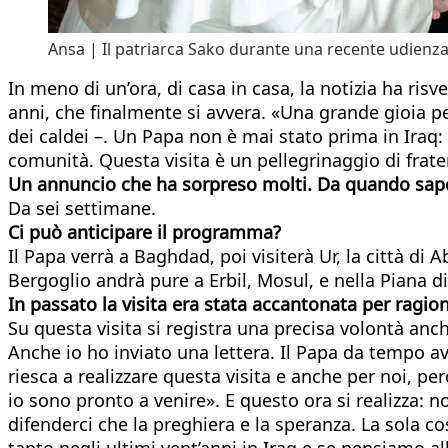
Ansa | Il patriarca Sako durante una recente udienz
In meno di un’ora, di casa in casa, la notizia ha risv
anni, che finalmente si avvera. «Una grande gioia pe
dei caldei –. Un Papa non è mai stato prima in Iraq: 
comunità. Questa visita è un pellegrinaggio di frat
Un annuncio che ha sorpreso molti. Da quando sapev
Da sei settimane.
Ci può anticipare il programma?
Il Papa verrà a Baghdad, poi visiterà Ur, la città di
Bergoglio andrà pure a Erbil, Mosul, e nella Piana di
In passato la visita era stata accantonata per ragion
Su questa visita si registra una precisa volontà anch
Anche io ho inviato una lettera. Il Papa da tempo av
riesca a realizzare questa visita e anche per noi, pe
io sono pronto a venire». E questo ora si realizza: no
difenderci che la preghiera e la speranza. La sola c
tanto negli ultimi vent’anni in Iraq e se pensiamo all