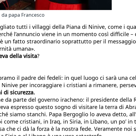
a da papa Francesco
egliato tutti i villaggi della Piana di Ninive, come i q
rché l’annuncio viene in un momento così difficile – 
è un fatto straordinario soprattutto per il messaggio d
ernità umana».
a della visita
?
 Abramo il padre dei fedeli: in quel luogo ci sarà una
 Ninive per incoraggiare i cristiani a rimanere, perse
i di sicurezza.
e da parte del governo iracheno: il presidente della 
eva espresso questo sogno di visitare la terra di Abr
rché siamo stanchi. Papa Bergoglio lo aveva detto, all
i come cristiani, in Iraq, in Siria, in Libano, un po’ 
osa che ci dà la forza è la nostra fede. Veramente noi
a Siria e al Libano è una vera catastrofe.