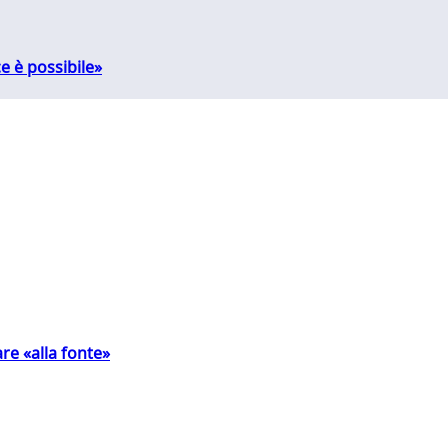
e è possibile»
are «alla fonte»