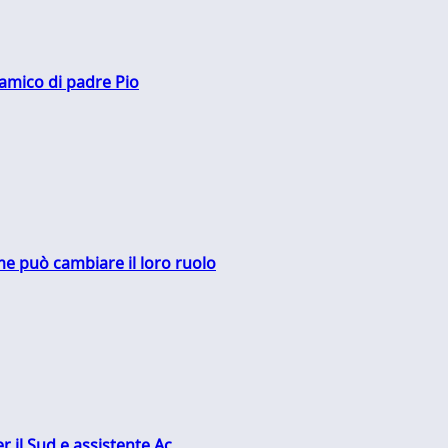
 amico di padre Pio
me può cambiare il loro ruolo
r il Sud e assistente Ac