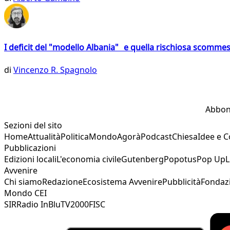
I deficit del "modello Albania" e quella rischiosa scommes
di
Vincenzo R. Spagnolo
Abbon
Sezioni del sito
Home
Attualità
Politica
Mondo
Agorà
Podcast
Chiesa
Idee e 
Pubblicazioni
Edizioni locali
L'economia civile
Gutenberg
Popotus
Pop Up
L
Avvenire
Chi siamo
Redazione
Ecosistema Avvenire
Pubblicità
Fondaz
Mondo CEI
SIR
Radio InBlu
TV2000
FISC