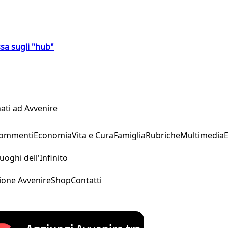
sa sugli "hub"
ati ad Avvenire
Commenti
Economia
Vita e Cura
Famiglia
Rubriche
Multimedia
uoghi dell'Infinito
ione Avvenire
Shop
Contatti