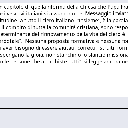
n capitolo di quella riforma della Chiesa che Papa F
 i vescovi italiani si assumono nel
Messaggio inviato 
udine” a tutto il clero italiano. “Insieme”, è la paro
o il compito di tutta la comunità cristiana, sono respon
e determinante del rinnovamento della vita del clero è
sacerdotale”. “Nessuna proposta formativa e nessun
 aver bisogno di essere aiutati, corretti, istruiti, f
 spengano la gioia, non stanchino lo slancio missiona
 le persone che arricchiste tutti”, si legge ancora ne