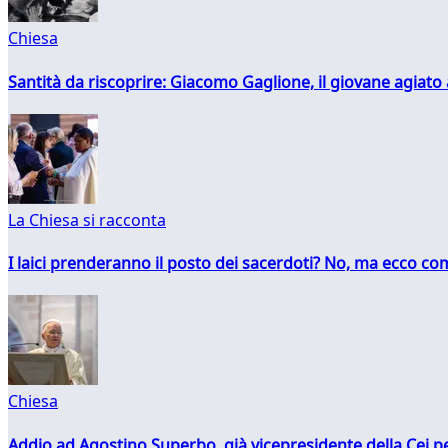
Chiesa
Santità da riscoprire: Giacomo Gaglione, il giovane agiato
La Chiesa si racconta
I laici prenderanno il posto dei sacerdoti? No, ma ecco co
Chiesa
Addio ad Agostino Superbo, già vicepresidente della Cei pe