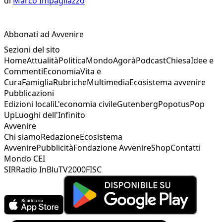
di
Marco Impagliazzo
Abbonati ad Avvenire
Sezioni del sito
Home
Attualità
Politica
Mondo
Agorà
Podcast
Chiesa
Idee e
Commenti
Economia
Vita e
Cura
Famiglia
Rubriche
Multimedia
Ecosistema avvenire
Pubblicazioni
Edizioni locali
L'economia civile
Gutenberg
Popotus
Pop
Up
Luoghi dell'Infinito
Avvenire
Chi siamo
Redazione
Ecosistema
Avvenire
Pubblicità
Fondazione Avvenire
Shop
Contatti
Mondo CEI
SIR
Radio InBlu
TV2000
FISC