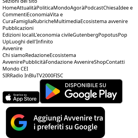
Sezioni del sito
Home
Attualità
Politica
Mondo
Agorà
Podcast
Chiesa
Idee e
Commenti
Economia
Vita e
Cura
Famiglia
Rubriche
Multimedia
Ecosistema avvenire
Pubblicazioni
Edizioni locali
L'economia civile
Gutenberg
Popotus
Pop
Up
Luoghi dell'Infinito
Avvenire
Chi siamo
Redazione
Ecosistema
Avvenire
Pubblicità
Fondazione Avvenire
Shop
Contatti
Mondo CEI
SIR
Radio InBlu
TV2000
FISC