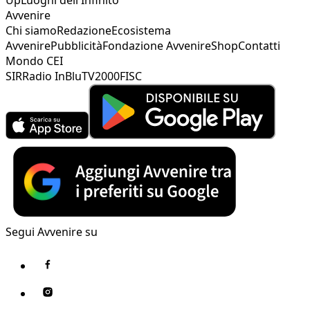
Avvenire
Chi siamo
Redazione
Ecosistema
Avvenire
Pubblicità
Fondazione Avvenire
Shop
Contatti
Mondo CEI
SIR
Radio InBlu
TV2000
FISC
Segui Avvenire su