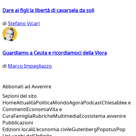
Dare ai figli la libertà di cavarsela da soli
di
Stefano Vicari
Guardiamo a Ceuta e ricordiamoci della Vlora
di
Marco Impagliazzo
Abbonati ad Avvenire
Sezioni del sito
Home
Attualità
Politica
Mondo
Agorà
Podcast
Chiesa
Idee e
Commenti
Economia
Vita e
Cura
Famiglia
Rubriche
Multimedia
Ecosistema avvenire
Pubblicazioni
Edizioni locali
L'economia civile
Gutenberg
Popotus
Pop
Up
Luoghi dell'Infinito