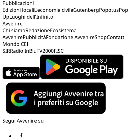
Pubblicazioni
Edizioni locali
L'economia civile
Gutenberg
Popotus
Pop
Up
Luoghi dell'Infinito
Avvenire
Chi siamo
Redazione
Ecosistema
Avvenire
Pubblicità
Fondazione Avvenire
Shop
Contatti
Mondo CEI
SIR
Radio InBlu
TV2000
FISC
Segui Avvenire su