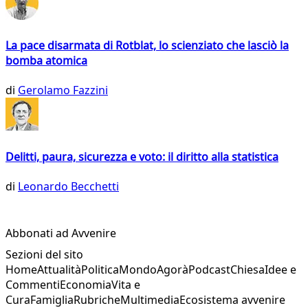
La pace disarmata di Rotblat, lo scienziato che lasciò la
bomba atomica
di
Gerolamo Fazzini
Delitti, paura, sicurezza e voto: il diritto alla statistica
di
Leonardo Becchetti
Abbonati ad Avvenire
Sezioni del sito
Home
Attualità
Politica
Mondo
Agorà
Podcast
Chiesa
Idee e
Commenti
Economia
Vita e
Cura
Famiglia
Rubriche
Multimedia
Ecosistema avvenire