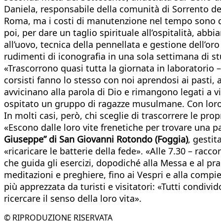
Daniela, responsabile della comunità di Sorrento del
Roma, ma i costi di manutenzione nel tempo sono dive
poi, per dare un taglio spirituale all’ospitalità, ab
all’uovo, tecnica della pennellata e gestione dell’oro 
rudimenti di iconografia in una sola settimana di st
«Trascorrono quasi tutta la giornata in laboratorio
corsisti fanno lo stesso con noi aprendosi ai pasti, 
avvicinano alla parola di Dio e rimangono legati a v
ospitato un gruppo di ragazze musulmane. Con loro
In molti casi, però, chi sceglie di trascorrere le pr
«Escono dalle loro vite frenetiche per trovare una pa
Giuseppe” di San Giovanni Rotondo (Foggia)
, gestit
«ricaricare le batterie della fede». «Alle 7.30 – rac
che guida gli esercizi, dopodiché alla Messa e al pr
meditazioni e preghiere, fino ai Vespri e alla compi
più apprezzata da turisti e visitatori: «Tutti condivi
ricercare il senso della loro vita».
© RIPRODUZIONE RISERVATA