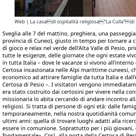
Web | La casadi ospitalità religiosa“La Culla”d
Sveglia alle 7 del mattino, preghiera, una passeggia
provincia di Cuneo), giusto in tempo per tornare a
di gioco e relax nel verde dell’Alta Valle di Pesio, p
tutte le esigenze, delle giornate che ogni estate vivo
in tutta Italia – dove le vacanze si vivono all’inter
Certosa incastonata nelle Alpi marittime cuneesi, ch
economico ad attirare famiglie da tutta Italia e dal
Certosa di Pesio –. I visitatori vengono immediata
era stato costruito dai certosini per vivere nella c
missionaria lo abita cercando di andare incontro alla
religiosi. Si tratta di persone di ogni età: dalle fam
temporaneamente, nella nostra quotidianità comunit
ultimi anni: quella di trovare luoghi adatti alla ric
essere in comunione. Soprattutto per i più giovani, 
fondamentale». Così, alla porta della Certosa di Pe