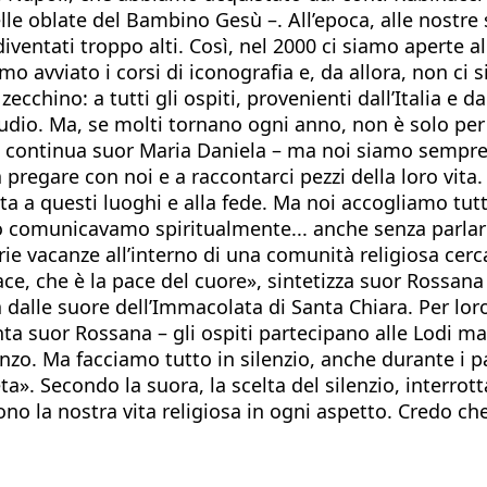
le oblate del Bambino Gesù –. All’epoca, alle nostre s
ntati troppo alti. Così, nel 2000 ci siamo aperte all
biamo avviato i corsi di iconografia e, da allora, non 
zecchino: a tutti gli ospiti, provenienti dall’Italia e d
udio. Ma, se molti tornano ogni anno, non è solo per 
 – continua suor Maria Daniela – ma noi siamo sempre
a pregare con noi e a raccontarci pezzi della loro vita
ita a questi luoghi e alla fede. Ma noi accogliamo tu
 comunicavamo spiritualmente... anche senza parlar
oprie vacanze all’interno di una comunità religiosa cer
ce, che è la pace del cuore», sintetizza suor Rossana 
a dalle suore dell’Immacolata di Santa Chiara. Per loro
conta suor Rossana – gli ospiti partecipano alle Lodi m
anzo. Ma facciamo tutto in silenzio, anche durante i 
eta». Secondo la suora, la scelta del silenzio, interr
dono la nostra vita religiosa in ogni aspetto. Credo ch