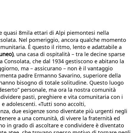
 quasi 8mila ettari di Alpi piemontesi nella
 Consolata. Nel pomeriggio, ancora qualche momento
omunitaria. È questo il ritmo, lento e adattabile a
Cuneo)
, una casa di ospitalità – tra le decine sparse
ella Consolata, che dal 1934 gestiscono e abitano la
oggiorno, ma – assicurano – non è il vantaggio
 commenta padre Ermanno Savarino, superiore della
 hanno bisogno di totale solitudine. Questo luogo
 “deserto” personale, ma ora la nostra comunità
dividere pasti, preghiere e vita comunitaria con i
i e adolescenti. «Tutti sono accolti,
za, due esigenze sono diventate più urgenti negli
rtenere a una comunità, di vivere la fraternità ed
no in grado di ascoltare e condividere è diventato
nte atee, che trovano spesso motivo di tornare negli