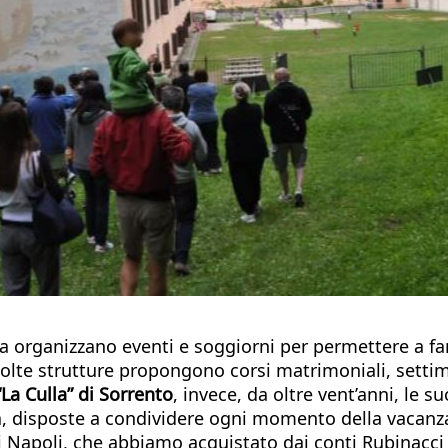
osa organizzano eventi e soggiorni per permettere a f
i, molte strutture propongono corsi matrimoniali, sett
“La Culla” di Sorrento
, invece, da oltre vent’anni, le
ia, disposte a condividere ogni momento della vacanza 
i Napoli, che abbiamo acquistato dai conti Rubinacci 