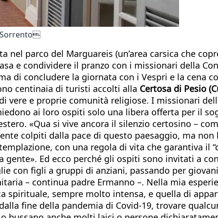
i Sorrento
ta nel parco del Marguareis (un’area carsica che copre
 casa e condividere il pranzo con i missionari della
rima di concludere la giornata con i Vespri e la cena c
no centinaia di turisti accolti alla
Certosa di Pesio (
no di vere e proprie comunità religiose. I missionari d
iedono ai loro ospiti solo una libera offerta per il s
l’estero. «Qua si vive ancora il silenzio certosino –
mente colpiti dalla pace di questo paesaggio, ma non
ontemplazione, con una regola di vita che garantiva il
 gente». Ed ecco perché gli ospiti sono invitati a con
iglie con figli a gruppi di anziani, passando per giovan
aria – continua padre Ermanno –. Nella mia esperien
erca spirituale, sempre molto intensa, e quella di appa
dalla fine della pandemia di Covid-19, trovare qualcu
sio bussano anche molti laici o persone dichiaratame