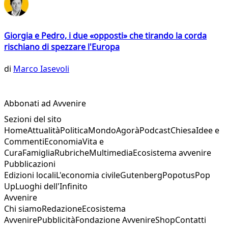
Giorgia e Pedro, i due «opposti» che tirando la corda
rischiano di spezzare l'Europa
di
Marco Iasevoli
Abbonati ad Avvenire
Sezioni del sito
Home
Attualità
Politica
Mondo
Agorà
Podcast
Chiesa
Idee e
Commenti
Economia
Vita e
Cura
Famiglia
Rubriche
Multimedia
Ecosistema avvenire
Pubblicazioni
Edizioni locali
L'economia civile
Gutenberg
Popotus
Pop
Up
Luoghi dell'Infinito
Avvenire
Chi siamo
Redazione
Ecosistema
Avvenire
Pubblicità
Fondazione Avvenire
Shop
Contatti