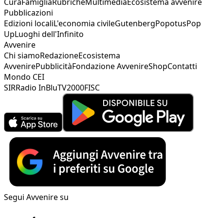
Cura
Famiglia
Rubriche
Multimedia
Ecosistema avvenire
Pubblicazioni
Edizioni locali
L'economia civile
Gutenberg
Popotus
Pop
Up
Luoghi dell'Infinito
Avvenire
Chi siamo
Redazione
Ecosistema
Avvenire
Pubblicità
Fondazione Avvenire
Shop
Contatti
Mondo CEI
SIR
Radio InBlu
TV2000
FISC
Segui Avvenire su