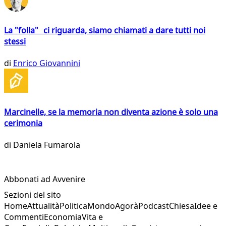
La "folla" ci riguarda, siamo chiamati a dare tutti noi
stessi
di
Enrico Giovannini
Marcinelle, se la memoria non diventa azione è solo una
cerimonia
di
Daniela Fumarola
Abbonati ad Avvenire
Sezioni del sito
Home
Attualità
Politica
Mondo
Agorà
Podcast
Chiesa
Idee e
Commenti
Economia
Vita e