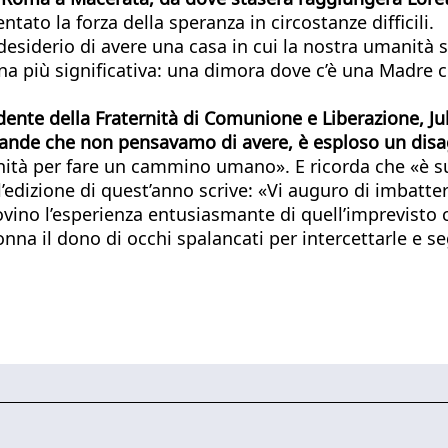
to la forza della speranza in circostanze difficili.
l desiderio di avere una casa in cui la nostra umanità 
cona più significativa: una dimora dove c’è una Madre
idente della Fraternità di Comunione e Liberazione, Ju
ande che non pensavamo di avere, è esploso un disagi
à per fare un cammino umano». E ricorda che «è sulla 
’edizione di quest’anno scrive: «Vi auguro di imbatte
ino l’esperienza entusiasmante di quell’imprevisto c
 il dono di occhi spalancati per intercettarle e se