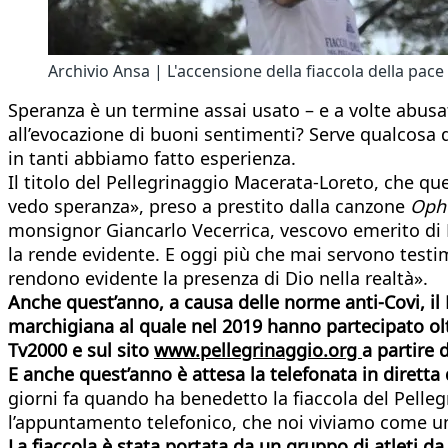
Archivio Ansa | L'accensione della fiaccola della pace
Speranza è un termine assai usato – e a volte abus
all’evocazione di buoni sentimenti? Serve qualcosa di
in tanti abbiamo fatto esperienza.
Il titolo del Pellegrinaggio Macerata-Loreto, che q
vedo speranza», preso a prestito dalla canzone
Ophe
monsignor Giancarlo Vecerrica, vescovo emerito di 
la rende evidente. E oggi più che mai servono testi
rendono evidente la presenza di Dio nella realtà».
Anche quest’anno, a causa delle norme anti-Covi, il 
marchigiana al quale nel 2019 hanno partecipato ol
Tv2000 e sul sito
www.pellegrinaggio.org
a partire 
E anche quest’anno è attesa la telefonata in dirett
giorni fa quando ha benedetto la fiaccola del Pelle
l’appuntamento telefonico, che noi viviamo come 
La fiaccola è stata portata da un gruppo di atleti 