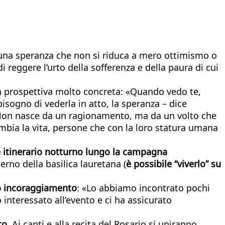
 una speranza che non si riduca a mero ottimismo o
 reggere l’urto della sofferenza e della paura di cui
na prospettiva molto concreta: «Quando vedo te,
bisogno di vederla in atto, la speranza – dice
. Non nasce da un ragionamento, ma da un volto che
mbia la vita, persone che con la loro statura umana
le itinerario notturno lungo la campagna
nterno della basilica lauretana (
è possibile “viverlo” su
uo incoraggiamento
: «Lo abbiamo incontrato pochi
interessato all’evento e ci ha assicurato
to
. Ai canti e alla recita del Rosario si uniranno