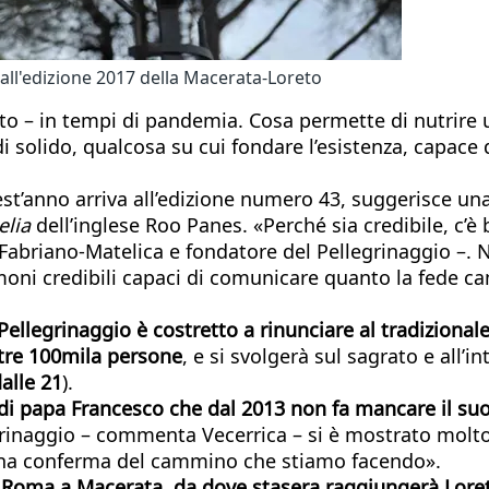
 all'edizione 2017 della Macerata-Loreto
ato – in tempi di pandemia. Cosa permette di nutrire
 solido, qualcosa su cui fondare l’esistenza, capace di
uest’anno arriva all’edizione numero 43, suggerisce u
lia
dell’inglese Roo Panes. «Perché sia credibile, c’è 
Fabriano-Matelica e fondatore del Pellegrinaggio –
moni credibili capaci di comunicare quanto la fede ca
Pellegrinaggio è costretto a rinunciare al tradiziona
tre 100mila persone
, e si svolgerà sul sagrato e all’i
dalle 21
).
a di papa Francesco che dal 2013 non fa mancare il s
grinaggio – commenta Vecerrica – si è mostrato molto 
una conferma del cammino che stiamo facendo».
da Roma a Macerata, da dove stasera raggiungerà Lore