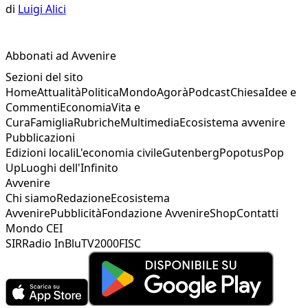
di
Luigi Alici
Abbonati ad Avvenire
Sezioni del sito
Home
Attualità
Politica
Mondo
Agorà
Podcast
Chiesa
Idee e
Commenti
Economia
Vita e
Cura
Famiglia
Rubriche
Multimedia
Ecosistema avvenire
Pubblicazioni
Edizioni locali
L'economia civile
Gutenberg
Popotus
Pop
Up
Luoghi dell'Infinito
Avvenire
Chi siamo
Redazione
Ecosistema
Avvenire
Pubblicità
Fondazione Avvenire
Shop
Contatti
Mondo CEI
SIR
Radio InBlu
TV2000
FISC