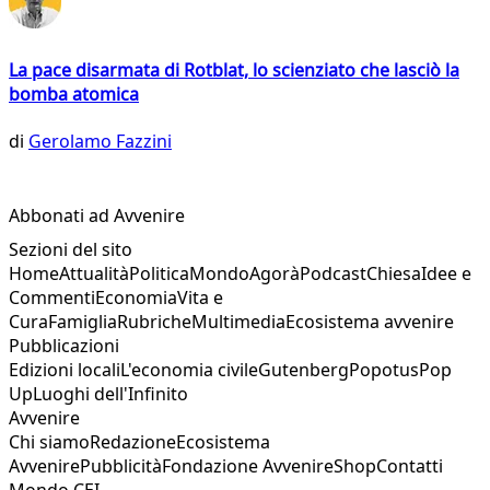
La pace disarmata di Rotblat, lo scienziato che lasciò la
bomba atomica
di
Gerolamo Fazzini
Abbonati ad Avvenire
Sezioni del sito
Home
Attualità
Politica
Mondo
Agorà
Podcast
Chiesa
Idee e
Commenti
Economia
Vita e
Cura
Famiglia
Rubriche
Multimedia
Ecosistema avvenire
Pubblicazioni
Edizioni locali
L'economia civile
Gutenberg
Popotus
Pop
Up
Luoghi dell'Infinito
Avvenire
Chi siamo
Redazione
Ecosistema
Avvenire
Pubblicità
Fondazione Avvenire
Shop
Contatti
Mondo CEI