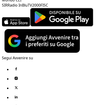
SIR
Radio InBlu
TV2000
FISC
Segui Avvenire su