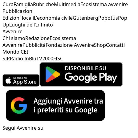
Cura
Famiglia
Rubriche
Multimedia
Ecosistema avvenire
Pubblicazioni
Edizioni locali
L'economia civile
Gutenberg
Popotus
Pop
Up
Luoghi dell'Infinito
Avvenire
Chi siamo
Redazione
Ecosistema
Avvenire
Pubblicità
Fondazione Avvenire
Shop
Contatti
Mondo CEI
SIR
Radio InBlu
TV2000
FISC
Segui Avvenire su