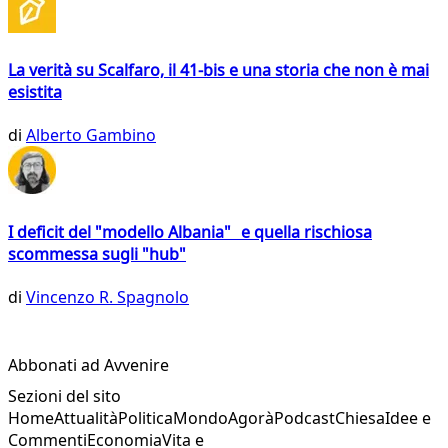
La verità su Scalfaro, il 41-bis e una storia che non è mai
esistita
di
Alberto Gambino
I deficit del "modello Albania" e quella rischiosa
scommessa sugli "hub"
di
Vincenzo R. Spagnolo
Abbonati ad Avvenire
Sezioni del sito
Home
Attualità
Politica
Mondo
Agorà
Podcast
Chiesa
Idee e
Commenti
Economia
Vita e