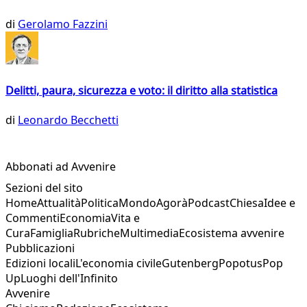
di
Gerolamo Fazzini
Delitti, paura, sicurezza e voto: il diritto alla statistica
di
Leonardo Becchetti
Abbonati ad Avvenire
Sezioni del sito
Home
Attualità
Politica
Mondo
Agorà
Podcast
Chiesa
Idee e
Commenti
Economia
Vita e
Cura
Famiglia
Rubriche
Multimedia
Ecosistema avvenire
Pubblicazioni
Edizioni locali
L'economia civile
Gutenberg
Popotus
Pop
Up
Luoghi dell'Infinito
Avvenire