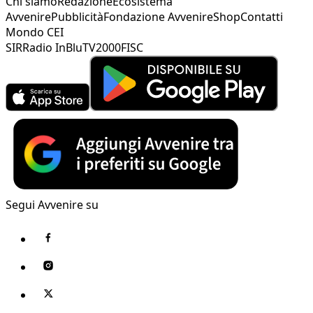
Chi siamo
Redazione
Ecosistema
Avvenire
Pubblicità
Fondazione Avvenire
Shop
Contatti
Mondo CEI
SIR
Radio InBlu
TV2000
FISC
Segui Avvenire su