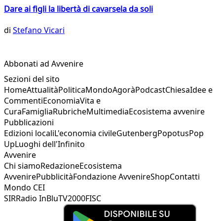
Dare ai figli la libertà di cavarsela da soli
di
Stefano Vicari
Abbonati ad Avvenire
Sezioni del sito
Home
Attualità
Politica
Mondo
Agorà
Podcast
Chiesa
Idee e
Commenti
Economia
Vita e
Cura
Famiglia
Rubriche
Multimedia
Ecosistema avvenire
Pubblicazioni
Edizioni locali
L'economia civile
Gutenberg
Popotus
Pop
Up
Luoghi dell'Infinito
Avvenire
Chi siamo
Redazione
Ecosistema
Avvenire
Pubblicità
Fondazione Avvenire
Shop
Contatti
Mondo CEI
SIR
Radio InBlu
TV2000
FISC