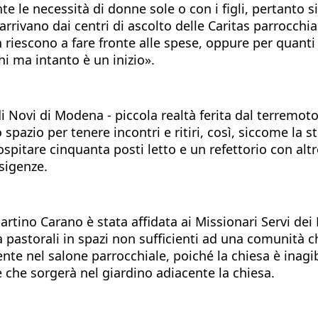
le necessità di donne sole o con i figli, pertanto si
arrivano dai centri di ascolto delle Caritas parrocchia
n riescono a fare fronte alle spese, oppure per quant
i ma intanto è un inizio».
i Novi di Modena - piccola realtà ferita dal terremot
spazio per tenere incontri e ritiri, così, siccome la s
spitare cinquanta posti letto e un refettorio con alt
sigenze.
rtino Carano è stata affidata ai Missionari Servi dei P
tà pastorali in spazi non sufficienti ad una comunità 
ente nel salone parrocchiale, poiché la chiesa è inag
e che sorgerà nel giardino adiacente la chiesa.