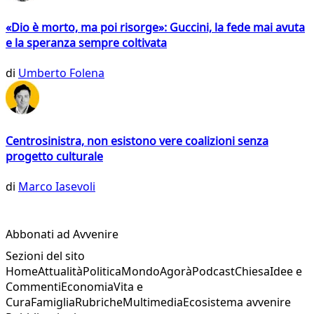
«Dio è morto, ma poi risorge»: Guccini, la fede mai avuta
e la speranza sempre coltivata
di
Umberto Folena
Centrosinistra, non esistono vere coalizioni senza
progetto culturale
di
Marco Iasevoli
Abbonati ad Avvenire
Sezioni del sito
Home
Attualità
Politica
Mondo
Agorà
Podcast
Chiesa
Idee e
Commenti
Economia
Vita e
Cura
Famiglia
Rubriche
Multimedia
Ecosistema avvenire