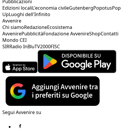
Pubblicazioni
Edizioni locali
L'economia civile
Gutenberg
Popotus
Pop
Up
Luoghi dell'Infinito
Avvenire
Chi siamo
Redazione
Ecosistema
Avvenire
Pubblicità
Fondazione Avvenire
Shop
Contatti
Mondo CEI
SIR
Radio InBlu
TV2000
FISC
Segui Avvenire su