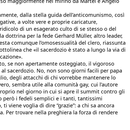
messo maggiormente nel mirino da Martel è Angelo
amente, dalla stella guida dell’anticomunismo, così
gative, a volte vere e proprie caricature,
idicolo di un esagerato culto di se stesso o del
a dottrina per la fede Gerhard Müller, altro leader,
resta comunque l’omosessualità del clero, riassunta
ttolinea che «il sacerdozio è stato a lungo la via di
ocazione».
tto, se non apertamente osteggiato, il vigoroso
al sacerdozio. No, non sono giorni facili per papa
glio, degli attacchi di chi vorrebbe mantenere lo
ero, sembra utile alla comunità gay, cui l’autore
roprio nel giorno in cui si apre il summit contro gli
erò i fedeli semplici e i tanti, tantissimi
ti viene voglia di dire “grazie”: a chi sa ancora
sa. Per trovare nella preghiera la forza di rendere