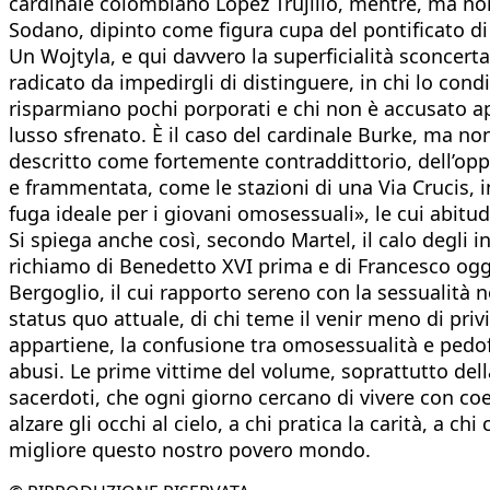
cardinale colombiano Lopez Trujillo, mentre, ma no
Sodano, dipinto come figura cupa del pontificato di
Un Wojtyla, e qui davvero la superficialità sconcer
radicato da impedirgli di distinguere, in chi lo condi
risparmiano pochi porporati e chi non è accusato ape
lusso sfrenato. È il caso del cardinale Burke, ma non 
descritto come fortemente contraddittorio, dell’opp
e frammentata, come le stazioni di una Via Crucis, in
fuga ideale per i giovani omosessuali», le cui abit
Si spiega anche così, secondo Martel, il calo degli 
richiamo di Benedetto XVI prima e di Francesco oggi 
Bergoglio, il cui rapporto sereno con la sessualità n
status quo attuale, di chi teme il venir meno di pri
appartiene, la confusione tra omosessualità e pedofil
abusi. Le prime vittime del volume, soprattutto della
sacerdoti, che ogni giorno cercano di vivere con coere
alzare gli occhi al cielo, a chi pratica la carità, a 
migliore questo nostro povero mondo.