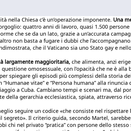
alità nella Chiesa c’è un’operazione imponente.
Una mega
rgoglio: quattro anni di lavoro, quasi 1.500 persone in
norme che se da un lato, grazie a un’accurata campagn
altro non basta a fugare i dubbi che l’accompagnano. 
i indimostrata, che il Vaticano sia uno Stato gay e nel
à largamente maggioritaria,
che alimenta, anzi erige 
 questione omosessuale, con l’opacità che ne è alla ba
 per spiegare gli episodi più complessi della storia de
in “Humanae vitae” e “Persona humana” alla rinuncia di
ggio a Cuba. Cambiano tempi e scenari ma, dal pontifi
e della gerarchia ecclesiastica, spiata, attraverso ri
meglio seguire un codice «che consiste nel rispettare 
segreto». Il criterio guida, secondo Martel, sarebbe 
bi chi nel privato “pratica” con persone dello stesso