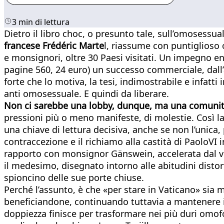
3 min di lettura
Dietro il libro choc, o presunto tale, sull’omosessu
francese Frédéric Marte
l, riassume con puntiglioso o
e monsignori, oltre 30 Paesi visitati. Un impegno e
pagine 560, 24 euro) un successo commerciale, dall’
forte che lo motiva, la tesi, indimostrabile e infatt
anti omosessuale. E quindi da liberare.
Non ci sarebbe una lobby, dunque, ma una comunit
pressioni più o meno manifeste, di molestie. Così la
una chiave di lettura decisiva, anche se non l’unica,
contraccezione e il richiamo alla castità di PaoloVI 
rapporto con monsignor Gänswein, accelerata dal via
il medesimo, disegnato intorno alle abitudini distort
spioncino delle sue porte chiuse.
Perché l’assunto, è che «per stare in Vaticano» sia 
beneficiandone, continuando tuttavia a mantenere il 
doppiezza finisce per trasformare nei più duri omofo