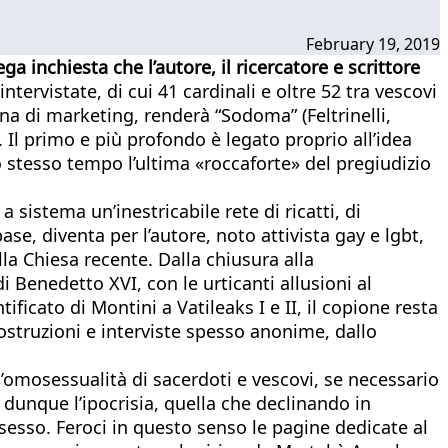
February 19, 2019
 inchiesta che l’autore, il ricercatore e scrittore
tervistate, di cui 41 cardinali e oltre 52 tra vescovi
a di marketing, renderà “Sodoma” (Feltrinelli,
Il primo e più profondo è legato proprio all’idea
lo stesso tempo l’ultima «roccaforte» del pregiudizio
a sistema un’inestricabile rete di ricatti, di
se, diventa per l’autore, noto attivista gay e lgbt,
lla Chiesa recente. Dalla chiusura alla
 Benedetto XVI, con le urticanti allusioni al
cato di Montini a Vatileaks I e II, il copione resta
costruzioni e interviste spesso anonime, dallo
l’omosessualità di sacerdoti e vescovi, se necessario
dunque l’ipocrisia, quella che declinando in
 sesso. Feroci in questo senso le pagine dedicate al