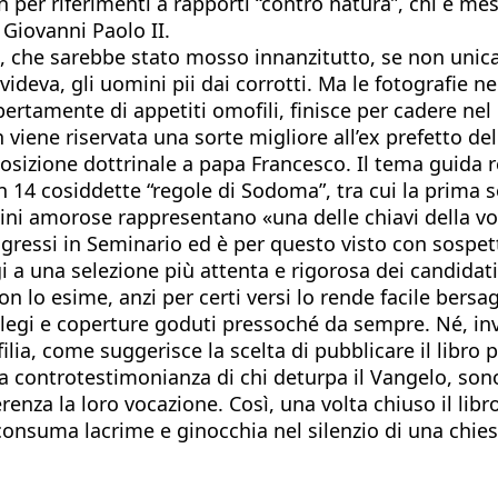
n per riferimenti a rapporti “contro natura”, chi è 
 Giovanni Paolo II.
ta, che sarebbe stato mosso innanzitutto, se non unic
videva, gli uomini pii dai corrotti. Ma le fotografie ne
rtamente di appetiti omofili, finisce per cadere nel r
viene riservata una sorte migliore all’ex prefetto dell
osizione dottrinale a papa Francesco. Il tema guida 
 14 cosiddette “regole di Sodoma”, tra cui la prima so
udini amorose rappresentano «una delle chiavi della v
ingressi in Seminario ed è per questo visto con sospe
a una selezione più attenta e rigorosa dei candidati 
on lo esime, anzi per certi versi lo rende facile bersa
vilegi e coperture goduti pressoché da sempre. Né, inv
ia, come suggerisce la scelta di pubblicare il libro p
 controtestimonianza di chi deturpa il Vangelo, sono p
nza la loro vocazione. Così, una volta chiuso il libro, 
chi consuma lacrime e ginocchia nel silenzio di una chie