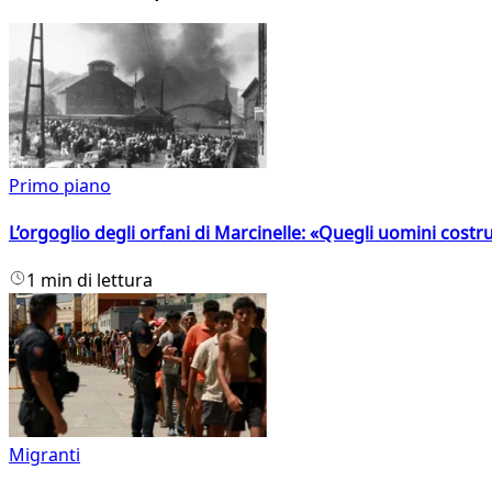
Primo piano
L’orgoglio degli orfani di Marcinelle: «Quegli uomini costr
1 min di lettura
Migranti