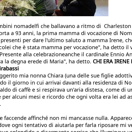
bambini nomadelfi che ballavano a ritmo di Charleston
orta a 93 anni, la prima mamma di vocazione di Noma
e presenti per dare l'ultimo saluto a mamma Irene, ch
 colei che è stata mamma per vocazione", ha detto il
e. Presente alla celebrazioneanche il cardinale Ennio 
a la degna erede di Maria", ha detto.
CHI ERA IRENE 
irabassi
gerito mia nonna Chiara (una delle sue figlie adott
do il giorno in cui arrivai davanti alla residenza d
ldo di caffè e si respirava un'aria distesa, come di un
 per alcuni mesi e ricordo che ogni volta era lei ad
.
sue faccende affinché non mi mancasse nulla. Apparec
 dove ogni tentativo di aiutarla per farla riposare m
 il suo splendido e disarmante sorriso che illuminava