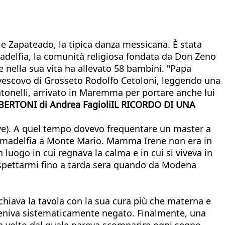
 e Zapateado, la tipica danza messicana. È stata
delfia, la comunità religiosa fondata da Don Zeno
e nella sua vita ha allevato 58 bambini. "Papa
 vescovo di Grosseto Rodolfo Cetoloni, leggendo una
Antonelli, arrivato in Maremma per portare anche lui
BERTONI di Andrea FagioliIL RICORDO DI UNA
ive). A quel tempo dovevo frequentare un master a
i Nomadelfia a Monte Mario. Mamma Irene non era in
 luogo in cui regnava la calma e in cui si viveva in
 aspettarmi fino a tarda sera quando da Modena
chiava la tavola con la sua cura più che materna e
i veniva sistematicamente negato. Finalmente, una
 un volto dal quale pareva scomparire ogni segno