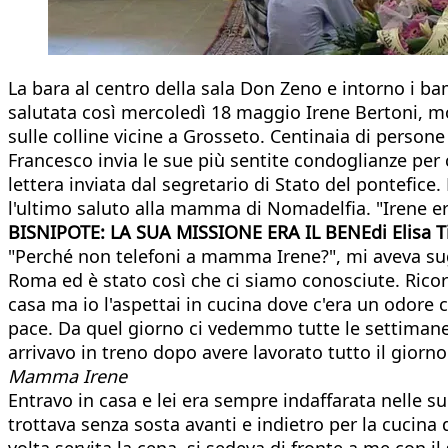
​La bara al centro della sala Don Zeno e intorno i 
salutata così mercoledì 18 maggio Irene Bertoni, m
sulle colline vicine a Grosseto. Centinaia di person
Francesco invia le sue più sentite condoglianze per
lettera inviata dal segretario di Stato del pontefic
l'ultimo saluto alla mamma di Nomadelfia. "Irene er
BISNIPOTE: LA SUA MISSIONE ERA IL BENEdi Elisa T
"Perché non telefoni a mamma Irene?", mi aveva sug
Roma ed è stato così che ci siamo conosciute. Ricor
casa ma io l'aspettai in cucina dove c'era un odore ca
pace. Da quel giorno ci vedemmo tutte le settimane
arrivavo in treno dopo avere lavorato tutto il giorno
Mamma Irene
Entravo in casa e lei era sempre indaffarata nelle 
trottava senza sosta avanti e indietro per la cucina
volta servita la cena, si sedeva di fronte a me con