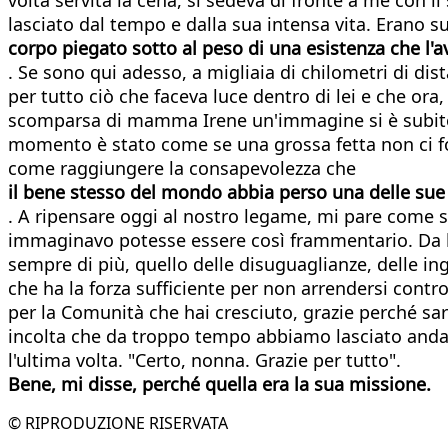
lasciato dal tempo e dalla sua intensa vita. Erano su
corpo piegato sotto al peso di una esistenza che l'
. Se sono qui adesso, a migliaia di chilometri di dis
per tutto ciò che faceva luce dentro di lei e che ora
scomparsa di mamma Irene un'immagine si è subito 
momento è stato come se una grossa fetta non ci foss
come raggiungere la consapevolezza che
il bene stesso del mondo abbia perso una delle su
. A ripensare oggi al nostro legame, mi pare come s
immaginavo potesse essere così frammentario. Da lei
sempre di più, quello delle disuguaglianze, delle ing
che ha la forza sufficiente per non arrendersi contr
per la Comunità che hai cresciuto, grazie perché s
incolta che da troppo tempo abbiamo lasciato andar
l'ultima volta. "Certo, nonna. Grazie per tutto".
Bene, mi disse, perché quella era la sua missione.
© RIPRODUZIONE RISERVATA