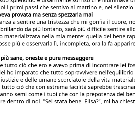
oi i primi passi che sentivo al mattino e, nel silenzi
aveva provata ma senza spezzarla mai
tanza a sentire una tristezza che mi gonfia il cuore, 
, brillando da più lontano, sarà più difficile sentire 
materializzata nella mia mente: quella del bene ra
e più e osservarla lì, incompleta, ora la fa apparire
e più sane, oneste e pure messaggere
e tutto ciò che ero e avevo prima di incontrare lei f
 ho imparato che tutto sopravvivere nell'equilibrio d
iustizie e delle umane scorciatoie della vita materiale
o tutto ciò che con estrema facilità saprebbe trascin
aranno semi come i tuoi che con la prepotenza del be
e dentro di noi. "Sei stata bene, Elisa?", mi ha chi