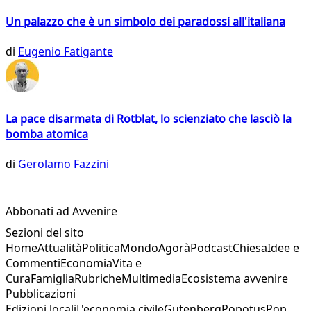
Un palazzo che è un simbolo dei paradossi all'italiana
di
Eugenio Fatigante
La pace disarmata di Rotblat, lo scienziato che lasciò la
bomba atomica
di
Gerolamo Fazzini
Abbonati ad Avvenire
Sezioni del sito
Home
Attualità
Politica
Mondo
Agorà
Podcast
Chiesa
Idee e
Commenti
Economia
Vita e
Cura
Famiglia
Rubriche
Multimedia
Ecosistema avvenire
Pubblicazioni
Edizioni locali
L'economia civile
Gutenberg
Popotus
Pop