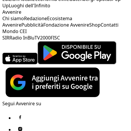
Up
Luoghi dell'Infinito
Avvenire
Chi siamo
Redazione
Ecosistema
Avvenire
Pubblicità
Fondazione Avvenire
Shop
Contatti
Mondo CEI
SIR
Radio InBlu
TV2000
FISC
Segui Avvenire su