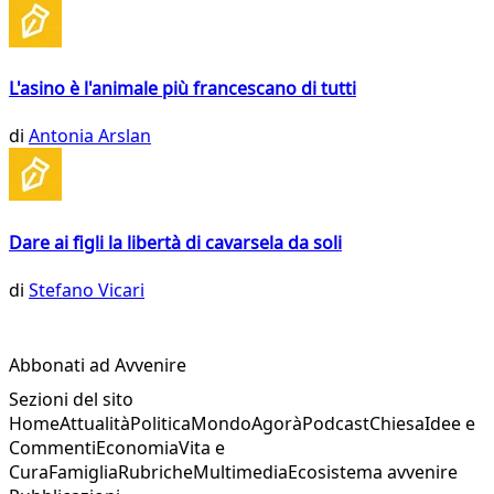
L'asino è l'animale più francescano di tutti
di
Antonia Arslan
Dare ai figli la libertà di cavarsela da soli
di
Stefano Vicari
Abbonati ad Avvenire
Sezioni del sito
Home
Attualità
Politica
Mondo
Agorà
Podcast
Chiesa
Idee e
Commenti
Economia
Vita e
Cura
Famiglia
Rubriche
Multimedia
Ecosistema avvenire