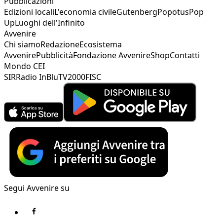
Pubblicazioni
Edizioni locali
L'economia civile
Gutenberg
Popotus
Pop
Up
Luoghi dell'Infinito
Avvenire
Chi siamo
Redazione
Ecosistema
Avvenire
Pubblicità
Fondazione Avvenire
Shop
Contatti
Mondo CEI
SIR
Radio InBlu
TV2000
FISC
Segui Avvenire su