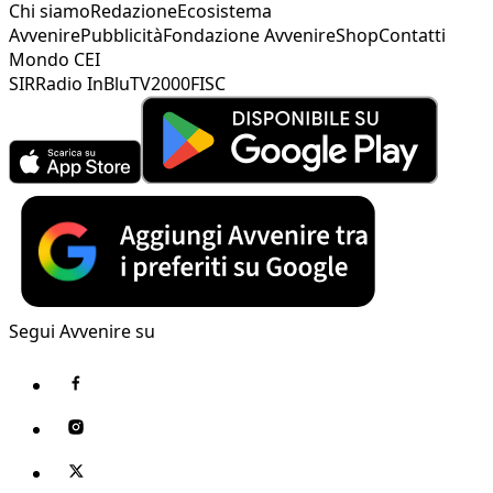
Chi siamo
Redazione
Ecosistema
Avvenire
Pubblicità
Fondazione Avvenire
Shop
Contatti
Mondo CEI
SIR
Radio InBlu
TV2000
FISC
Segui Avvenire su