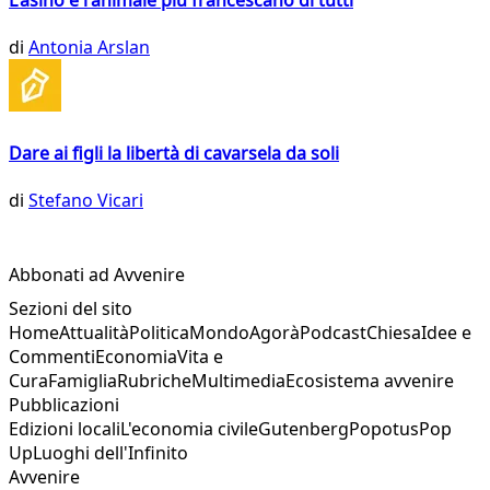
L'asino è l'animale più francescano di tutti
di
Antonia Arslan
Dare ai figli la libertà di cavarsela da soli
di
Stefano Vicari
Abbonati ad Avvenire
Sezioni del sito
Home
Attualità
Politica
Mondo
Agorà
Podcast
Chiesa
Idee e
Commenti
Economia
Vita e
Cura
Famiglia
Rubriche
Multimedia
Ecosistema avvenire
Pubblicazioni
Edizioni locali
L'economia civile
Gutenberg
Popotus
Pop
Up
Luoghi dell'Infinito
Avvenire