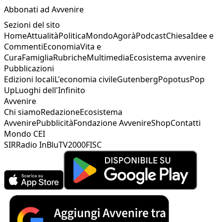
Abbonati ad Avvenire
Sezioni del sito
Home
Attualità
Politica
Mondo
Agorà
Podcast
Chiesa
Idee e
Commenti
Economia
Vita e
Cura
Famiglia
Rubriche
Multimedia
Ecosistema avvenire
Pubblicazioni
Edizioni locali
L'economia civile
Gutenberg
Popotus
Pop
Up
Luoghi dell'Infinito
Avvenire
Chi siamo
Redazione
Ecosistema
Avvenire
Pubblicità
Fondazione Avvenire
Shop
Contatti
Mondo CEI
SIR
Radio InBlu
TV2000
FISC