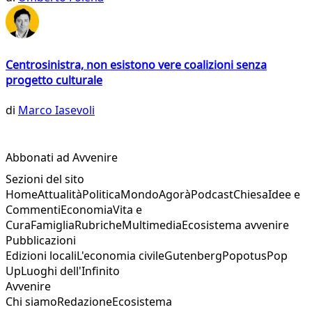
Centrosinistra, non esistono vere coalizioni senza
progetto culturale
di
Marco Iasevoli
Abbonati ad Avvenire
Sezioni del sito
Home
Attualità
Politica
Mondo
Agorà
Podcast
Chiesa
Idee e
Commenti
Economia
Vita e
Cura
Famiglia
Rubriche
Multimedia
Ecosistema avvenire
Pubblicazioni
Edizioni locali
L'economia civile
Gutenberg
Popotus
Pop
Up
Luoghi dell'Infinito
Avvenire
Chi siamo
Redazione
Ecosistema