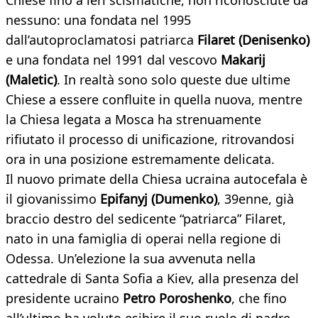
Chiese fino a ieri scismatiche, non riconosciute da
nessuno: una fondata nel 1995
dall’autoproclamatosi patriarca
Filaret (Denisenko)
e una fondata nel 1991 dal vescovo
Makarij
(Maletic)
. In realtà sono solo queste due ultime
Chiese a essere confluite in quella nuova, mentre
la Chiesa legata a Mosca ha strenuamente
rifiutato il processo di unificazione, ritrovandosi
ora in una posizione estremamente delicata.
Il nuovo primate della Chiesa ucraina autocefala è
il giovanissimo
Epifanyj (Dumenko)
, 39enne, già
braccio destro del sedicente “patriarca” Filaret,
nato in una famiglia di operai nella regione di
Odessa. Un’elezione la sua avvenuta nella
cattedrale di Santa Sofia a Kiev, alla presenza del
presidente ucraino
Petro Poroshenko
, che fino