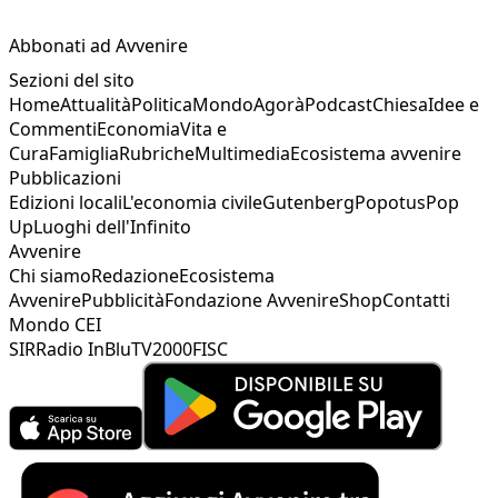
Abbonati ad Avvenire
Sezioni del sito
Home
Attualità
Politica
Mondo
Agorà
Podcast
Chiesa
Idee e
Commenti
Economia
Vita e
Cura
Famiglia
Rubriche
Multimedia
Ecosistema avvenire
Pubblicazioni
Edizioni locali
L'economia civile
Gutenberg
Popotus
Pop
Up
Luoghi dell'Infinito
Avvenire
Chi siamo
Redazione
Ecosistema
Avvenire
Pubblicità
Fondazione Avvenire
Shop
Contatti
Mondo CEI
SIR
Radio InBlu
TV2000
FISC