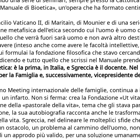
anuale di Bioetica», un'opera che ha formato centinai
ilio Vaticano II, di Maritain, di Mounier e di una seri
one metafisica dell'etica secondo cui l'uomo è uomo d
ello che verrà fuori sarà uomo e non avrà altro des
avere (inteso anche come avere le facoltà intellettive, 
ui formulai la fondazione filosofica che stavo cercand
icendo e tutto quello che scrissi nel Manuale prende
oetica: è la prima, in Italia, e Sgreccia è il docente. 
per la Famiglia e, successivamente, vicepresidente de
imo Meeting internazionale delle famiglie, continua a 
un infarto. Non si ferma: crea la Fondazione «Ut vit
e della «pastorale della vita», tema che gli stava pa
ione, la sua autobiografia racconta anche le trasform
lla vita. Sgreccia, nel delineare le molteplici sfide c
n ostacolo, un problema al cammino dell'uomo, non ci
 di un approdo più valido, per una soluzione umanamen