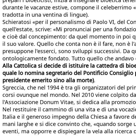
durante le vacanze estive, compone il celeberrimo «M
tradotta in una ventina di lingue).
Schieratosi «per il personalismo di Paolo VI, del Conc
quell'estate, scrive: «Mi pronunciai per una fondazi
e cioè dal concepimento: da quel momento in poi qu
il suo valore. Quello che conta non è il fare, non è l'
presuppone l'esserci, sono sviluppi successivi. Da q
ontologicamente fondato. Tutto quello che andavo d
Alla Cattolica si decide di istituire la cattedra di bi
quale lo nomina segretario del Pontificio Consiglio 
presidente emerito sino alla morte)
.
Sgreccia, che nel 1994 è tra gli organizzatori del pr
corsi ovunque nel mondo. Nel 2010 viene colpito da 
l'Associazione Donum Vitae, si dedica alla promozion
Nel restituire il cammino di una vita e di una vocaz
Italia e il generoso impegno della Chiesa a favore de
mani larghe e si dice convinto che, «quando sorge u
eventi, ma opporre e dispiegare la vela alla ricerca