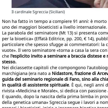
Il cardinale Sgreccia (Siciliani)
Non ha fatto in tempo a compiere 91 anni: è morto ogg
uno dei maggiori bioeticisti a livello internazionale.
La parabola del seminatore (Mt 13) si presenta come
per la bioetica» (Effatà Editrice, pp. 200, € 14), pub
particolare che spesso sfugge ai commentatori: la 
vuote». Il vero seminatore «torna a casa la sera co
che
l'esplicito invito a seminare a braccia distese e
stesso.
Nei diciassette capitoli che compongono l'autobiogra
marchigiana (era nato a
Nidastore, frazione di Arcev
guida del seminario regionale di Fano, sino alla chi
in qualità di assistente spirituale
. È qui, negli anni
rivista «Medicina e Morale», si dedica con passione 
E quando, dopo la nascita della prima bimba in prove
della genetica umana» Sgreccia segue i lavori a nom
prepari i bioeticisti, inizia a insegnare bioetica t