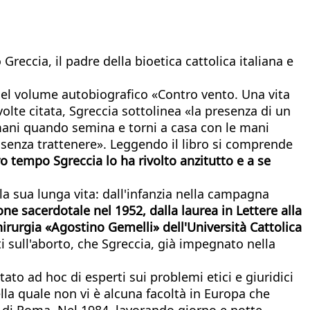
reccia, il padre della bioetica cattolica italiana e
 nel volume autobiografico «Contro vento. Una vita
volte citata, Sgreccia sottolinea «la presenza di un
 mani quando semina e torni a casa con le mani
 senza trattenere». Leggendo il libro si comprende
ro tempo Sgreccia lo ha rivolto anzitutto e a se
la sua lunga vita: dall'infanzia nella campagna
one sacerdotale nel 1952, dalla laurea in Lettere alla
hirurgia «Agostino Gemelli» dell'Università Cattolica
ti sull'aborto, che Sgreccia, già impegnato nella
ato ad hoc di esperti sui problemi etici e giuridici
la quale non vi è alcuna facoltà in Europa che
ca di Roma. Nel 1984, lavorando giorno e notte