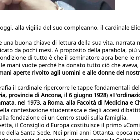
i, alla vigilia del suo compleanno, il cardinale Elio G
 una buona chiave di lettura della sua vita, narrata
blicato da pochi mesi. A proposito della parabola, più 
condizione di tutto è che il seminatore apra bene le
n le mani vuote perché ha donato tutto ciò che aveva,
 mani aperte rivolto agli uomini e alle donne del nost
fia il cardinale ripercorre le tappe fondamentali del
ia, provincia di Ancona, il 6 giugno 1928
) all'
ordinazi
amata, nel 1973, a Roma, alla Facoltà di Medicina e C
 della contestazione studentesca e degli accesi dibatti
alla fondazione di un Centro studi sulla famiglia.
tta, il Consiglio d'Europa costituisce il primo «Comit
e della Santa Sede. Nei primi anni Ottanta, epoca nel
enendo una serie di seminari, sempre presso la Cattoli