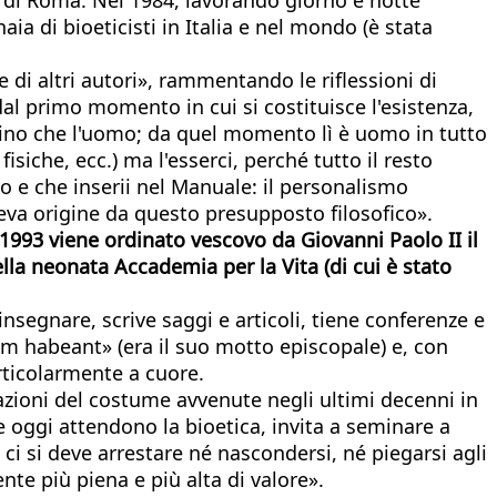
a di bioeticisti in Italia e nel mondo (è stata
e di altri autori», rammentando le riflessioni di
al primo momento in cui si costituisce l'esistenza,
tino che l'uomo; da quel momento lì è uomo in tutto
fisiche, ecc.) ma l'esserci, perché tutto il resto
o e che inserii nel Manuale: il personalismo
va origine da questo presupposto filosofico».
Nel 1993 viene ordinato vescovo da Giovanni Paolo II il
lla neonata Accademia per la Vita (di cui è stato
insegnare, scrive saggi e articoli, tiene conferenze e
am habeant» (era il suo motto episcopale) e, con
rticolarmente a cuore.
azioni del costume avvenute negli ultimi decenni in
he oggi attendono la bioetica, invita a seminare a
 si deve arrestare né nascondersi, né piegarsi agli
te più piena e più alta di valore».