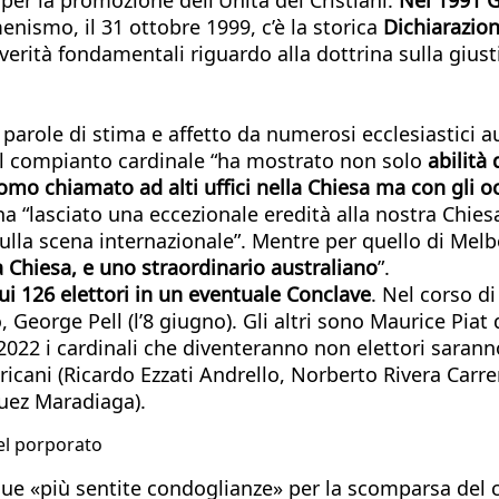
enismo, il 31 ottobre 1999, c’è la storica
Dichiarazion
rità fondamentali riguardo alla dottrina sulla giusti
 parole di stima e affetto da numerosi ecclesiastici a
 il compianto cardinale “ha mostrato non solo
abilità
uomo chiamato ad alti uffici nella Chiesa ma con gli 
 ha “lasciato una eccezionale eredità alla nostra Chi
lla scena internazionale”. Mentre per quello di Melb
 Chiesa, e uno straordinario australiano
”.
cui 126 elettori in un eventuale Conclave
. Nel corso d
 George Pell (l’8 giugno). Gli altri sono Maurice Piat d
022 i cardinali che diventeranno non elettori saranno 1
ricani (Ricardo Ezzati Andrello, Norberto Rivera Carr
uez Maradiaga).
el porporato
sue «più sentite condoglianze» per la scomparsa del 