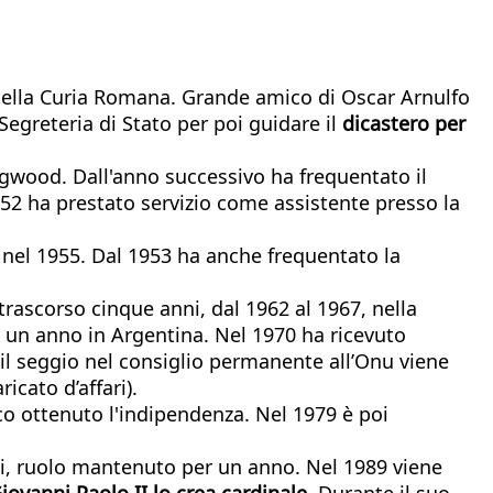
vo nella Curia Romana. Grande amico di Oscar Arnulfo
egreteria di Stato per poi guidare il
dicastero per
ngwood. Dall'anno successivo ha frequentato il
952 ha prestato servizio come assistente presso la
 nel 1955. Dal 1953 ha anche frequentato la
trascorso cinque anni, dal 1962 al 1967, nella
e un anno in Argentina. Nel 1970 ha ricevuto
o il seggio nel consiglio permanente all’Onu viene
icato d’affari).
co ottenuto l'indipendenza. Nel 1979 è poi
ali, ruolo mantenuto per un anno. Nel 1989 viene
iovanni Paolo II lo crea cardinale
. Durante il suo