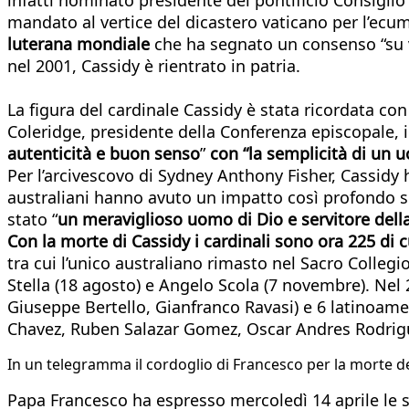
mandato al vertice del dicastero vaticano per l’ecum
luterana mondiale
che ha segnato un consenso “su ve
nel 2001, Cassidy è rientrato in patria.
La figura del cardinale Cassidy è stata ricordata con
Coleridge, presidente della Conferenza episcopale,
autenticità e buon senso
”
con “la semplicità di un 
Per l’arcivescovo di Sydney Anthony Fisher, Cassidy
australiani hanno avuto un impatto così profondo su
stato “
un meraviglioso uomo di Dio e servitore della
Con la morte di Cassidy i cardinali sono ora 225 di 
tra cui l’unico australiano rimasto nel Sacro Collegio,
Stella (18 agosto) e Angelo Scola (7 novembre). Nel 2
Giuseppe Bertello, Gianfranco Ravasi) e 6 latinoame
Chavez, Ruben Salazar Gomez, Oscar Andres Rodrig
In un telegramma il cordoglio di Francesco per la morte d
Papa Francesco ha espresso mercoledì 14 aprile le 