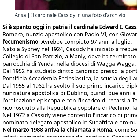
Ansa | Il cardinale Cassidy in una foto d'archivio
Si è spento oggi in patria il cardinale Edward I. Cass
Romero, nunzio apostolico con Paolo VI, con Giovanni
l’ecumenismo
. Avrebbe compiuto 97 anni a luglio.
Nato a Sydney nel 1924, Cassidy ha iniziato a frequ
Collegio di San Patrizio, a Manly, dove ha terminato
parrocchia di Yenda, nella diocesi di Wagga Wagga.
Dal 1952 ha studiato diritto canonico presso la pon
Pontificia Accademia Ecclesiastica, la scuola degli 
Dal 1955 al 1962 ha svolto il suo primo incarico dip
nunziatura apostolica di Dublino, quindi due anni a
l'ordinazione episcopale con l’incarico di recarsi a
riconosciuto alla Repubblica popolare di Pechino, la 
Nel 1972 a Cassidy viene conferito l'incarico di pr
nominato delegato apostolico in Sudafrica e pro-nu
Nel marzo 1988 arriva la chiamata a Roma
, come So
infatti nominato presidente del pontificio Consiglio