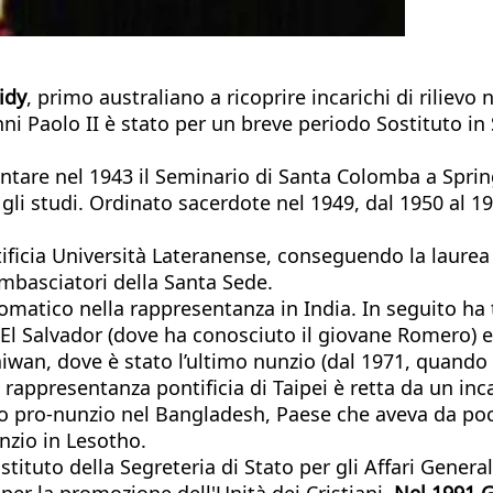
idy
, primo australiano a ricoprire incarichi di rilie
 Paolo II è stato per un breve periodo Sostituto in S
entare nel 1943 il Seminario di Santa Colomba a Spri
 gli studi. Ordinato sacerdote nel 1949, dal 1950 al 1
tificia Università Lateranense, conseguendo la laurea
ambasciatori della Santa Sede.
lomatico nella rappresentanza in India. In seguito ha 
 El Salvador (dove ha conosciuto il giovane Romero) 
 Taiwan, dove è stato l’ultimo nunzio (dal 1971, quand
rappresentanza pontificia di Taipei è retta da un incar
imo pro-nunzio nel Bangladesh, Paese che aveva da po
nzio in Lesotho.
stituto della Segreteria di Stato per gli Affari Gener
 per la promozione dell'Unità dei Cristiani.
Nel 1991 G