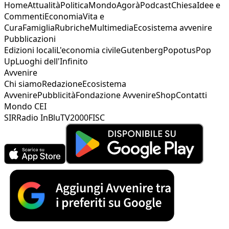
Home
Attualità
Politica
Mondo
Agorà
Podcast
Chiesa
Idee e
Commenti
Economia
Vita e
Cura
Famiglia
Rubriche
Multimedia
Ecosistema avvenire
Pubblicazioni
Edizioni locali
L'economia civile
Gutenberg
Popotus
Pop
Up
Luoghi dell'Infinito
Avvenire
Chi siamo
Redazione
Ecosistema
Avvenire
Pubblicità
Fondazione Avvenire
Shop
Contatti
Mondo CEI
SIR
Radio InBlu
TV2000
FISC