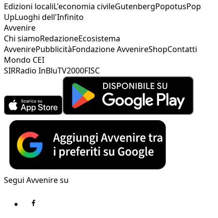
Edizioni locali
L'economia civile
Gutenberg
Popotus
Pop
Up
Luoghi dell'Infinito
Avvenire
Chi siamo
Redazione
Ecosistema
Avvenire
Pubblicità
Fondazione Avvenire
Shop
Contatti
Mondo CEI
SIR
Radio InBlu
TV2000
FISC
Segui Avvenire su