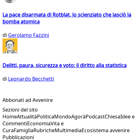
La pace disarmata di Rotblat, lo scienziato che lasciò la
bomba atomica
di
Gerolamo Fazzini
Delitti, paura, sicurezza e voto: il diritto alla statistica
di
Leonardo Becchetti
Abbonati ad Avvenire
Sezioni del sito
Home
Attualità
Politica
Mondo
Agorà
Podcast
Chiesa
Idee e
Commenti
Economia
Vita e
Cura
Famiglia
Rubriche
Multimedia
Ecosistema avvenire
Pubblicazioni