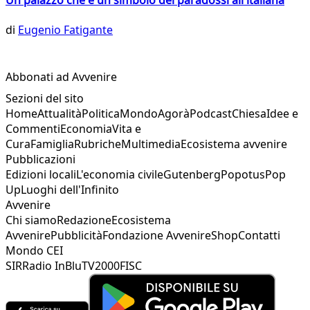
di
Eugenio Fatigante
Abbonati ad Avvenire
Sezioni del sito
Home
Attualità
Politica
Mondo
Agorà
Podcast
Chiesa
Idee e
Commenti
Economia
Vita e
Cura
Famiglia
Rubriche
Multimedia
Ecosistema avvenire
Pubblicazioni
Edizioni locali
L'economia civile
Gutenberg
Popotus
Pop
Up
Luoghi dell'Infinito
Avvenire
Chi siamo
Redazione
Ecosistema
Avvenire
Pubblicità
Fondazione Avvenire
Shop
Contatti
Mondo CEI
SIR
Radio InBlu
TV2000
FISC