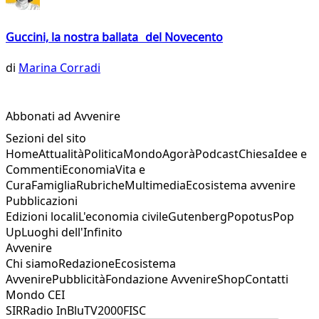
Guccini, la nostra ballata del Novecento
di
Marina Corradi
Abbonati ad Avvenire
Sezioni del sito
Home
Attualità
Politica
Mondo
Agorà
Podcast
Chiesa
Idee e
Commenti
Economia
Vita e
Cura
Famiglia
Rubriche
Multimedia
Ecosistema avvenire
Pubblicazioni
Edizioni locali
L'economia civile
Gutenberg
Popotus
Pop
Up
Luoghi dell'Infinito
Avvenire
Chi siamo
Redazione
Ecosistema
Avvenire
Pubblicità
Fondazione Avvenire
Shop
Contatti
Mondo CEI
SIR
Radio InBlu
TV2000
FISC