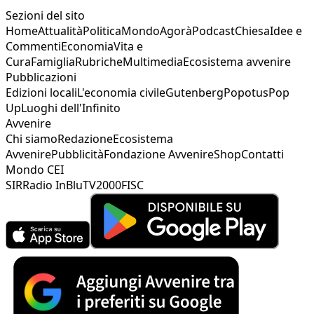
Sezioni del sito
Home
Attualità
Politica
Mondo
Agorà
Podcast
Chiesa
Idee e
Commenti
Economia
Vita e
Cura
Famiglia
Rubriche
Multimedia
Ecosistema avvenire
Pubblicazioni
Edizioni locali
L'economia civile
Gutenberg
Popotus
Pop
Up
Luoghi dell'Infinito
Avvenire
Chi siamo
Redazione
Ecosistema
Avvenire
Pubblicità
Fondazione Avvenire
Shop
Contatti
Mondo CEI
SIR
Radio InBlu
TV2000
FISC