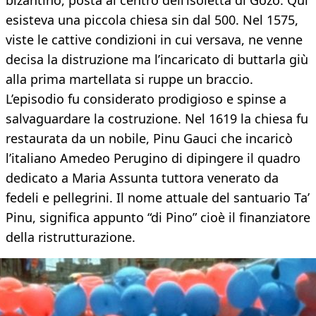
bizantino, posta al centro dell’isoletta di Gozo. Qui
esisteva una piccola chiesa sin dal 500. Nel 1575,
viste le cattive condizioni in cui versava, ne venne
decisa la distruzione ma l’incaricato di buttarla giù
alla prima martellata si ruppe un braccio.
L’episodio fu considerato prodigioso e spinse a
salvaguardare la costruzione. Nel 1619 la chiesa fu
restaurata da un nobile, Pinu Gauci che incaricò
l’italiano Amedeo Perugino di dipingere il quadro
dedicato a Maria Assunta tuttora venerato da
fedeli e pellegrini. Il nome attuale del santuario Ta’
Pinu, significa appunto “di Pino” cioè il finanziatore
della ristrutturazione.