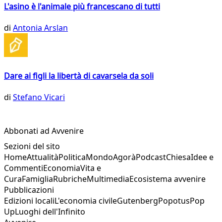
L'asino è l'animale più francescano di tutti
di
Antonia Arslan
Dare ai figli la libertà di cavarsela da soli
di
Stefano Vicari
Abbonati ad Avvenire
Sezioni del sito
Home
Attualità
Politica
Mondo
Agorà
Podcast
Chiesa
Idee e
Commenti
Economia
Vita e
Cura
Famiglia
Rubriche
Multimedia
Ecosistema avvenire
Pubblicazioni
Edizioni locali
L'economia civile
Gutenberg
Popotus
Pop
Up
Luoghi dell'Infinito