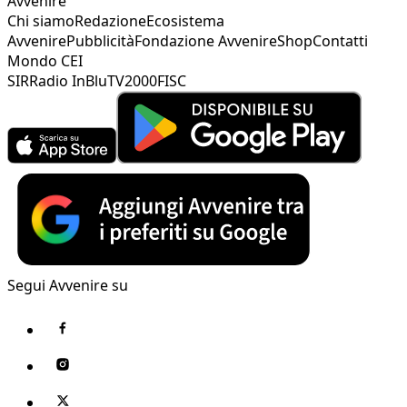
Avvenire
Chi siamo
Redazione
Ecosistema
Avvenire
Pubblicità
Fondazione Avvenire
Shop
Contatti
Mondo CEI
SIR
Radio InBlu
TV2000
FISC
Segui Avvenire su