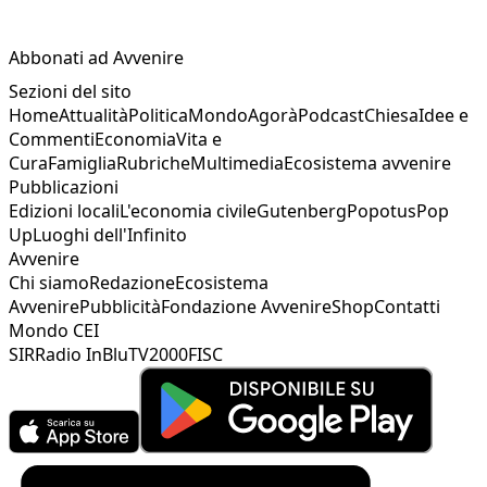
Abbonati ad Avvenire
Sezioni del sito
Home
Attualità
Politica
Mondo
Agorà
Podcast
Chiesa
Idee e
Commenti
Economia
Vita e
Cura
Famiglia
Rubriche
Multimedia
Ecosistema avvenire
Pubblicazioni
Edizioni locali
L'economia civile
Gutenberg
Popotus
Pop
Up
Luoghi dell'Infinito
Avvenire
Chi siamo
Redazione
Ecosistema
Avvenire
Pubblicità
Fondazione Avvenire
Shop
Contatti
Mondo CEI
SIR
Radio InBlu
TV2000
FISC