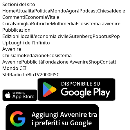
Sezioni del sito
Home
Attualità
Politica
Mondo
Agorà
Podcast
Chiesa
Idee e
Commenti
Economia
Vita e
Cura
Famiglia
Rubriche
Multimedia
Ecosistema avvenire
Pubblicazioni
Edizioni locali
L'economia civile
Gutenberg
Popotus
Pop
Up
Luoghi dell'Infinito
Avvenire
Chi siamo
Redazione
Ecosistema
Avvenire
Pubblicità
Fondazione Avvenire
Shop
Contatti
Mondo CEI
SIR
Radio InBlu
TV2000
FISC