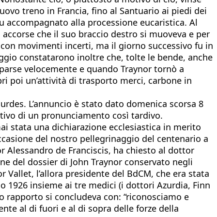
uovo treno in Francia, fino al Santuario ai piedi dei
 fu accompagnato alla processione eucaristica. Al
accorse che il suo braccio destro si muoveva e per
o con movimenti incerti, ma il giorno successivo fu in
aggio constatarono inoltre che, tolte le bende, anche
i sparse velocemente e quando Traynor tornò a
ri poi un’attività di trasporto merci, carbone in
Lourdes. L’annuncio è stato dato domenica scorsa 8
tivo di un pronunciamento così tardivo.
ai stata una dichiarazione ecclesiastica in merito
casione del nostro pellegrinaggio del centenario a
or Alessandro de Franciscis, ha chiesto al dottor
ne del dossier di John Traynor conservato negli
r Vallet, l’allora presidente del BdCM, che era stata
o 1926 insieme ai tre medici (i dottori Azurdia, Finn
uo rapporto si concludeva con: “riconosciamo e
e al di fuori e al di sopra delle forze della