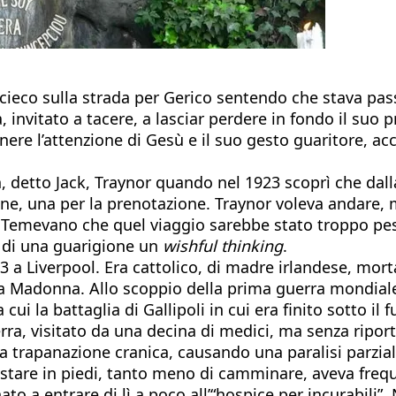
il cieco sulla strada per Gerico sentendo che stava pa
, invitato a tacere, a lasciar perdere in fondo il suo 
tenere l’attenzione di Gesù e il suo gesto guaritore, 
detto Jack, Traynor quando nel 1923 scoprì che dalla 
line, una per la prenotazione. Traynor voleva andare,
 Temevano che quel viaggio sarebbe stato troppo pesan
a di una guarigione un
wishful thinking
.
893 a Liverpool. Era cattolico, di madre irlandese, mo
la Madonna. Allo scoppio della prima guerra mondiale 
cui la battaglia di Gallipoli in cui era finito sotto il
erra, visitato da una decina di medici, ma senza ripor
una trapanazione cranica, causando una paralisi parzi
 stare in piedi, tanto meno di camminare, aveva freque
nato a entrare di lì a poco all’“hospice per incurabili”