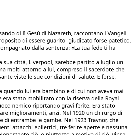
ssando di lì Gesù di Nazareth, raccontano i Vangeli
proposito di essere guarito, giudicato forse patetico,
accompagnato dalla sentenza: «La tua fede ti ha
sua città, Liverpool, sarebbe partito a luglio un
 ma molti attorno a lui, compreso il sacerdote che
te viste le sue condizioni di salute. E forse,
rta quando lui era bambino e di cui non aveva mai
era stato mobilitato con la riserva della Royal
 fuoco nemico riportando gravi ferite. Era stato
tare miglioramenti, anzi. Nel 1920 un chirurgo di
ale di entrambe le gambe. Nel 1923 Traynor, che
nti attacchi epilettici, tre ferite aperte e nessuna
. Nonostante ciò, o piuttosto a motivo di ciò, vinse