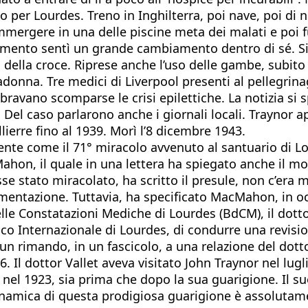
o per Lourdes. Treno in Inghilterra, poi nave, poi di n
 immergere in una delle piscine meta dei malati e poi
mento sentì un grande cambiamento dentro di sé. Si 
o della croce. Riprese anche l’uso delle gambe, subit
Madonna. Tre medici di Liverpool presenti al pellegrin
mbravano scomparse le crisi epilettiche. La notizia s
 Del caso parlarono anche i giornali locali. Traynor ap
ierre fino al 1939. Morì l’8 dicembre 1943.
mente come il 71° miracolo avvenuto al santuario di 
hon, il quale in una lettera ha spiegato anche il mo
 stato miracolato, ha scritto il presule, non c’era m
mentazione. Tuttavia, ha specificato MacMahon, in oc
delle Constatazioni Mediche di Lourdes (BdCM), il dott
o Internazionale di Lourdes, di condurre una revisio
 un rimando, in un fascicolo, a una relazione del dotto
 Il dottor Vallet aveva visitato John Traynor nel lugli
nel 1923, sia prima che dopo la sua guarigione. Il s
inamica di questa prodigiosa guarigione è assolutament