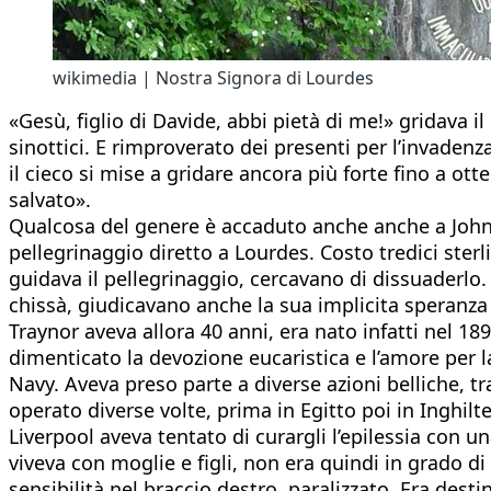
wikimedia | Nostra Signora di Lourdes
«Gesù, figlio di Davide, abbi pietà di me!» gridava 
sinottici. E rimproverato dei presenti per l’invadenza
il cieco si mise a gridare ancora più forte fino a ot
salvato».
Qualcosa del genere è accaduto anche anche a John, 
pellegrinaggio diretto a Lourdes. Costo tredici ster
guidava il pellegrinaggio, cercavano di dissuaderlo.
chissà, giudicavano anche la sua implicita speranz
Traynor aveva allora 40 anni, era nato infatti nel 1
dimenticato la devozione eucaristica e l’amore per 
Navy. Aveva preso parte a diverse azioni belliche, tra 
operato diverse volte, prima in Egitto poi in Inghilt
Liverpool aveva tentato di curargli l’epilessia con 
viveva con moglie e figli, non era quindi in grado di
sensibilità nel braccio destro, paralizzato. Era desti