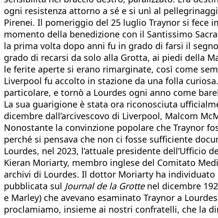
ogni resistenza attorno a sé e si unì al pellegrinaggi
Pirenei. Il pomeriggio del 25 luglio Traynor si fece
momento della benedizione con il Santissimo Sacra
la prima volta dopo anni fu in grado di farsi il segn
grado di recarsi da solo alla Grotta, ai piedi della 
le ferite aperte si erano rimarginate, così come se
Liverpool fu accolto in stazione da una folla curiosa.
particolare, e tornò a Lourdes ogni anno come barell
La sua guarigione è stata ora riconosciuta ufficial
dicembre dall’arcivescovo di Liverpool, Malcom McMa
Nonostante la convinzione popolare che Traynor fosse
perché si pensava che non ci fosse sufficiente docu
Lourdes, nel 2023, l’attuale presidente dell’Ufficio 
Kieran Moriarty, membro inglese del Comitato Medic
archivi di Lourdes. Il dottor Moriarty ha individuato
pubblicata sul
Journal de la Grotte
nel dicembre 1926.
e Marley) che avevano esaminato Traynor a Lourdes 
proclamiamo, insieme ai nostri confratelli, che la d