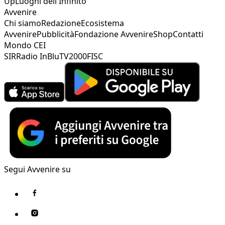
Up
Luoghi dell'Infinito
Avvenire
Chi siamo
Redazione
Ecosistema
Avvenire
Pubblicità
Fondazione Avvenire
Shop
Contatti
Mondo CEI
SIR
Radio InBlu
TV2000
FISC
Segui Avvenire su