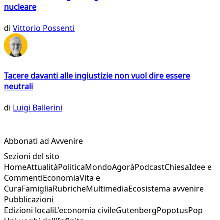
nucleare
di
Vittorio Possenti
Tacere davanti alle ingiustizie non vuol dire essere
neutrali
di
Luigi Ballerini
Abbonati ad Avvenire
Sezioni del sito
Home
Attualità
Politica
Mondo
Agorà
Podcast
Chiesa
Idee e
Commenti
Economia
Vita e
Cura
Famiglia
Rubriche
Multimedia
Ecosistema avvenire
Pubblicazioni
Edizioni locali
L'economia civile
Gutenberg
Popotus
Pop