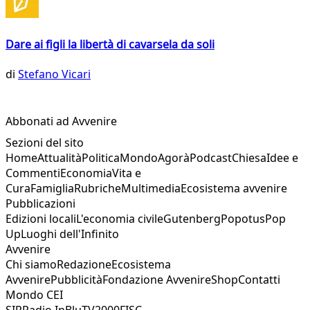
Dare ai figli la libertà di cavarsela da soli
di
Stefano Vicari
Abbonati ad Avvenire
Sezioni del sito
Home
Attualità
Politica
Mondo
Agorà
Podcast
Chiesa
Idee e
Commenti
Economia
Vita e
Cura
Famiglia
Rubriche
Multimedia
Ecosistema avvenire
Pubblicazioni
Edizioni locali
L'economia civile
Gutenberg
Popotus
Pop
Up
Luoghi dell'Infinito
Avvenire
Chi siamo
Redazione
Ecosistema
Avvenire
Pubblicità
Fondazione Avvenire
Shop
Contatti
Mondo CEI
SIR
Radio InBlu
TV2000
FISC