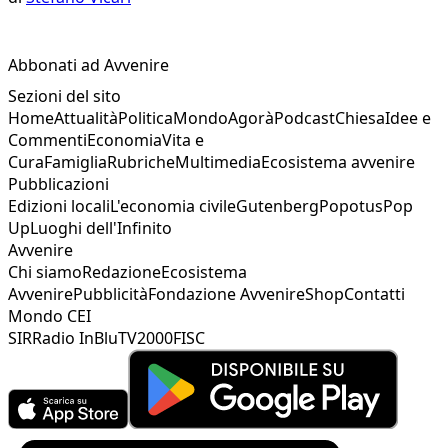
Abbonati ad Avvenire
Sezioni del sito
Home
Attualità
Politica
Mondo
Agorà
Podcast
Chiesa
Idee e
Commenti
Economia
Vita e
Cura
Famiglia
Rubriche
Multimedia
Ecosistema avvenire
Pubblicazioni
Edizioni locali
L'economia civile
Gutenberg
Popotus
Pop
Up
Luoghi dell'Infinito
Avvenire
Chi siamo
Redazione
Ecosistema
Avvenire
Pubblicità
Fondazione Avvenire
Shop
Contatti
Mondo CEI
SIR
Radio InBlu
TV2000
FISC