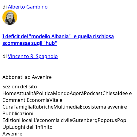
di
Alberto Gambino
I deficit del "modello Albania" e quella rischiosa
scommessa sugli "hub"
di
Vincenzo R. Spagnolo
Abbonati ad Avvenire
Sezioni del sito
Home
Attualità
Politica
Mondo
Agorà
Podcast
Chiesa
Idee e
Commenti
Economia
Vita e
Cura
Famiglia
Rubriche
Multimedia
Ecosistema avvenire
Pubblicazioni
Edizioni locali
L'economia civile
Gutenberg
Popotus
Pop
Up
Luoghi dell'Infinito
Avvenire