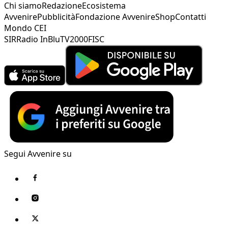
Chi siamo
Redazione
Ecosistema
Avvenire
Pubblicità
Fondazione Avvenire
Shop
Contatti
Mondo CEI
SIR
Radio InBlu
TV2000
FISC
Segui Avvenire su