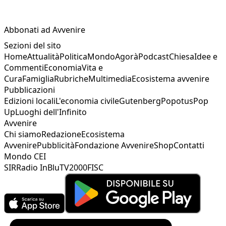
Abbonati ad Avvenire
Sezioni del sito
Home
Attualità
Politica
Mondo
Agorà
Podcast
Chiesa
Idee e
Commenti
Economia
Vita e
Cura
Famiglia
Rubriche
Multimedia
Ecosistema avvenire
Pubblicazioni
Edizioni locali
L'economia civile
Gutenberg
Popotus
Pop
Up
Luoghi dell'Infinito
Avvenire
Chi siamo
Redazione
Ecosistema
Avvenire
Pubblicità
Fondazione Avvenire
Shop
Contatti
Mondo CEI
SIR
Radio InBlu
TV2000
FISC