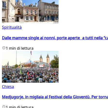
Spiritualità
Dalle mamme single ai nonni, porte aperte a tutti nella “cas
1 min di lettura
Chiesa
Medjugorje, in migliaia al Festival della Gioventù. Per torn
1 min di lettura