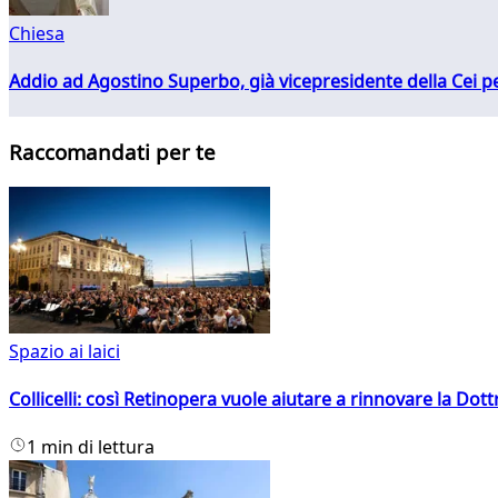
Chiesa
Addio ad Agostino Superbo, già vicepresidente della Cei pe
Raccomandati per te
Spazio ai laici
Collicelli: così Retinopera vuole aiutare a rinnovare la Dott
1 min di lettura