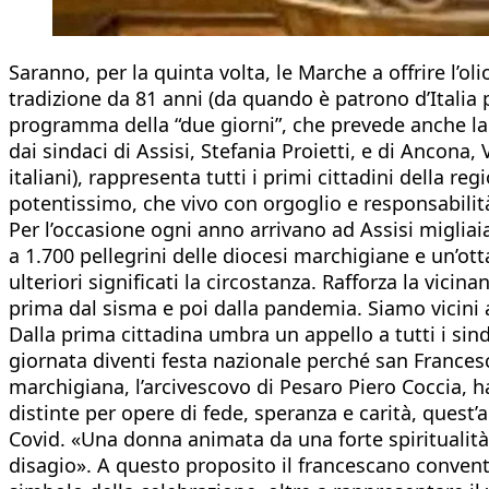
Saranno, per la quinta volta, le Marche a offrire l’
tradizione da 81 anni (da quando è patrono d’Italia p
programma della “due giorni”, che prevede anche la v
dai sindaci di Assisi, Stefania Proietti, e di Ancona
italiani), rappresenta tutti i primi cittadini della
potentissimo, che vivo con orgoglio e responsabilit
Per l’occasione ogni anno arrivano ad Assisi migliai
a 1.700 pellegrini delle diocesi marchigiane e un’ott
ulteriori significati la circostanza. Rafforza la vici
prima dal sisma e poi dalla pandemia. Siamo vicini 
Dalla prima cittadina umbra un appello a tutti i sin
giornata diventi festa nazionale perché san Francesco,
marchigiana, l’arcivescovo di Pesaro Piero Coccia, 
distinte per opere di fede, speranza e carità, quest’
Covid. «Una donna animata da una forte spiritualità 
disagio». A questo proposito il francescano conventu