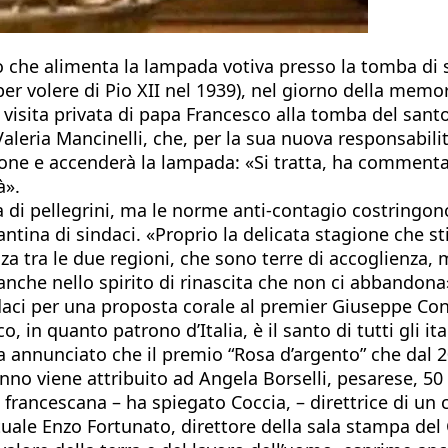
olio che alimenta la lampada votiva presso la tomba di
er volere di Pio XII nel 1939), nel giorno della memor
isita privata di papa Francesco alla tomba del santo,
, Valeria Mancinelli, che, per la sua nuova responsabi
 regione e accenderà la lampada: «Si tratta, ha commen
à».
a di pellegrini, ma le norme anti-contagio costringono
antina di sindaci. «Proprio la delicata stagione che st
nanza tra le due regioni, che sono terre di accoglienza
anche nello spirito di rinascita che non ci abbandona
daci per una proposta corale al premier Giuseppe Cont
 in quanto patrono d’Italia, è il santo di tutti gli it
ha annunciato che il premio “Rosa d’argento” che dal 
anno viene attribuito ad Angela Borselli, pesarese, 50 
francescana – ha spiegato Coccia, – direttrice di un
ale Enzo Fortunato, direttore della sala stampa del C