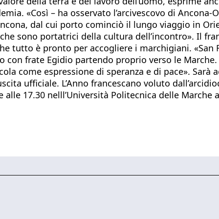
alore della terra e del lavoro dell’uomo, esprime anche
andemia. «Così – ha osservato l’arcivescovo di Ancona-
cona, dal cui porto cominciò il lungo viaggio in Ori
Marche sono portatrici della cultura dell’incontro». I
he tutto è pronto per accogliere i marchigiani. «San 
 con frate Egidio partendo proprio verso le Marche. I
ncola come espressione di speranza e di pace». Sarà a
cita ufficiale. L’Anno francescano voluto dall’arcid
bre alle 17.30 nelll’Università Politecnica delle Marche