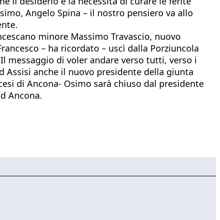
 il desiderio e la necessità di curare le ferite
Osimo, Angelo Spina – il nostro pensiero va allo
ente.
l francescano minore Massimo Travascio, nuovo
Francesco – ha ricordato – uscì dalla Porziuncola
l messaggio di voler andare verso tutti, verso i
d Assisi anche il nuovo presidente della giunta
iocesi di Ancona- Osimo sarà chiuso dal presidente
 ad Ancona.