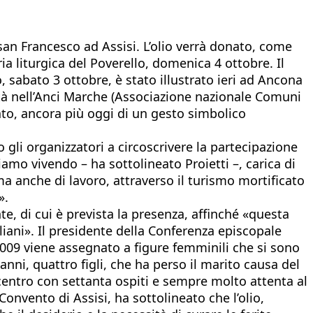
 san Francesco ad Assisi. L’olio verrà donato, come
ia liturgica del Poverello, domenica 4 ottobre. Il
 sabato 3 ottobre, è stato illustrato ieri ad Ancona
lità nell’Anci Marche (Associazione nazionale Comuni
tato, ancora più oggi di un gesto simbolico
 gli organizzatori a circoscrivere la partecipazione
iamo vivendo – ha sottolineato Proietti –, carica di
, ma anche di lavoro, attraverso il turismo mortificato
».
e, di cui è prevista la presenza, affinché «questa
aliani». Il presidente della Conferenza episcopale
2009 viene assegnato a figure femminili che si sono
anni, quattro figli, che ha perso il marito causa del
 centro con settanta ospiti e sempre molto attenta al
onvento di Assisi, ha sottolineato che l’olio,